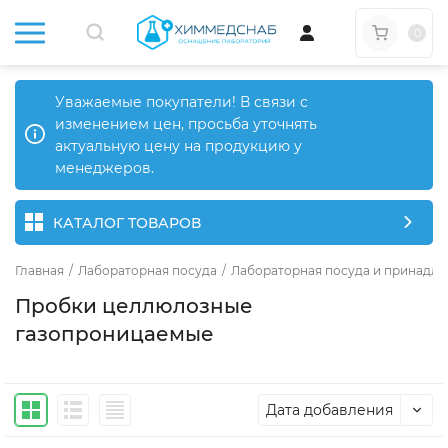
0
Уважаемые покупатели! В связи с
изменением цен, просьба уточнять
актуальную цену на продукцию у
менеджеров.
КАТАЛОГ ТОВАРОВ
Главная
/
Лабораторная посуда
/
Лабораторная посуда и принадле
Пробки целлюлозные
газопроницаемые
Дата добавления