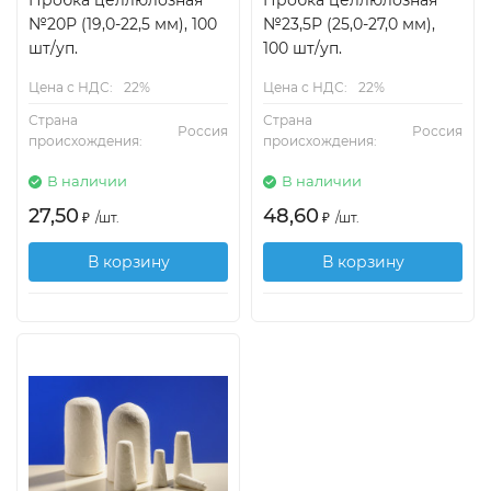
Пробка целлюлозная
Пробка целлюлозная
№20Р (19,0-22,5 мм), 100
№23,5Р (25,0-27,0 мм),
шт/уп.
100 шт/уп.
Цена с НДС:
22%
Цена с НДС:
22%
Страна
Страна
Россия
Россия
происхождения:
происхождения:
В наличии
В наличии
27,50
48,60
₽
/
шт.
₽
/
шт.
В корзину
В корзину