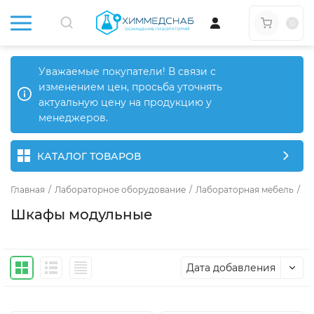
0
Уважаемые покупатели! В связи с
изменением цен, просьба уточнять
актуальную цену на продукцию у
менеджеров.
КАТАЛОГ ТОВАРОВ
Главная
/
Лабораторное оборудование
/
Лабораторная мебель
/
Ме
Шкафы модульные
Дата добавления