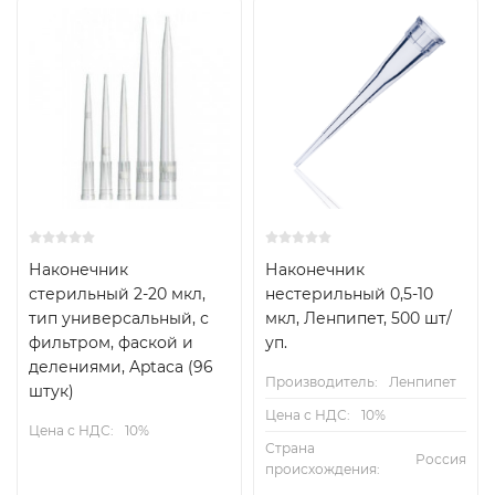
Наконечник
Наконечник
стерильный 2-20 мкл,
нестерильный 0,5-10
тип универсальный, с
мкл, Ленпипет, 500 шт/
фильтром, фаской и
уп.
делениями, Aptaca (96
Производитель:
Ленпипет
штук)
Цена с НДС:
10%
Цена с НДС:
10%
Страна
Россия
происхождения: