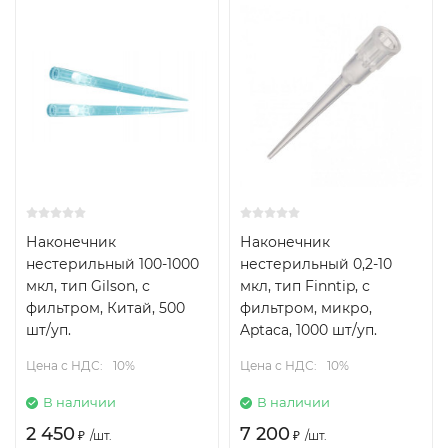
Наконечник
Наконечник
нестерильный 100-1000
нестерильный 0,2-10
мкл, тип Gilson, с
мкл, тип Finntip, с
фильтром, Китай, 500
фильтром, микро,
шт/уп.
Aptaca, 1000 шт/уп.
Цена с НДС:
10%
Цена с НДС:
10%
В наличии
В наличии
2 450
7 200
₽
/
шт.
₽
/
шт.