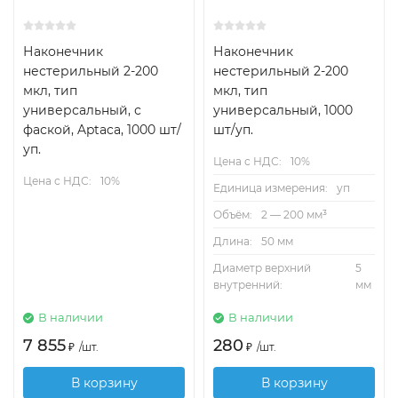
Наконечник
Наконечник
нестерильный 2-200
нестерильный 2-200
мкл, тип
мкл, тип
универсальный, с
универсальный, 1000
фаской, Aptaca, 1000 шт/
шт/уп.
уп.
Цена с НДС:
10%
Цена с НДС:
10%
Единица измерения:
уп
Объём:
2 — 200 мм³
Длина:
50 мм
Диаметр верхний
5
внутренний:
мм
В наличии
В наличии
7 855
280
₽
/
шт.
₽
/
шт.
В корзину
В корзину