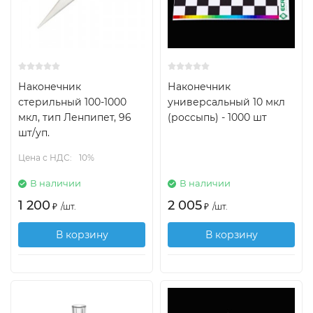
Наконечник
Наконечник
стерильный 100-1000
универсальный 10 мкл
мкл, тип Ленпипет, 96
(россыпь) - 1000 шт
шт/уп.
Цена с НДС:
10%
В наличии
В наличии
1 200
2 005
₽
/
шт.
₽
/
шт.
В корзину
В корзину