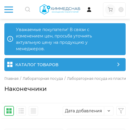
0
Уважаемые покупатели! В связи с
изменением цен, просьба уточнять
актуальную цену на продукцию у
менеджеров.
КАТАЛОГ ТОВАРОВ
Главная
/
Лабораторная посуда
/
Лабораторная посуда из пластика
Наконечники
Дата добавления