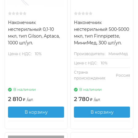
Наконечник
Наконечник
нестерильный 0,1-10
нестерильный 500-5000
мкл, тип Gilson, Aptaca,
мкл, тип Finnpipette,
1000 шт/уп.
МиниМед, 300 шт/уп.
Цена с НДС:
10%
Производитель:
МиниМед
Цена с НДС:
10%
Страна
Россия
происхождения:
В наличии
В наличии
2 810
2 780
₽
/
шт.
₽
/
шт.
В корзину
В корзину