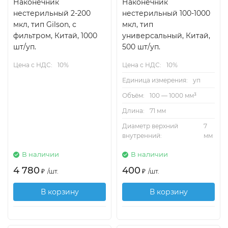
Наконечник
Наконечник
нестерильный 2-200
нестерильный 100-1000
мкл, тип Gilson, с
мкл, тип
фильтром, Китай, 1000
универсальный, Китай,
шт/уп.
500 шт/уп.
Цена с НДС:
10%
Цена с НДС:
10%
Единица измерения:
уп
Объём:
100 — 1000 мм³
Длина:
71 мм
Диаметр верхний
7
внутренний:
мм
В наличии
В наличии
4 780
400
₽
/
шт.
₽
/
шт.
В корзину
В корзину