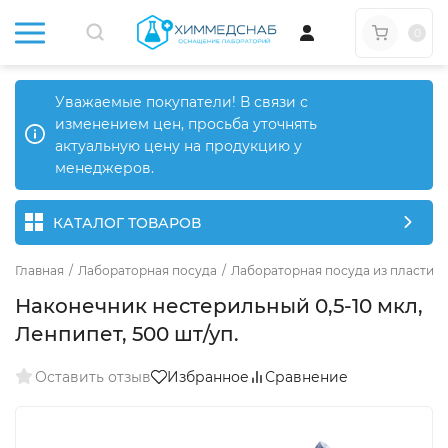
0
Уважаемые покупатели! В связи с
изменением цен, просьба уточнять
актуальную цену на продукцию у
менеджеров.
КАТАЛОГ ТОВАРОВ
Главная
/
Лабораторная посуда
/
Лабораторная посуда из пластика
Наконечник нестерильный 0,5-10 мкл,
Ленпипет, 500 шт/уп.
Оставить отзыв
Избранное
Сравнение