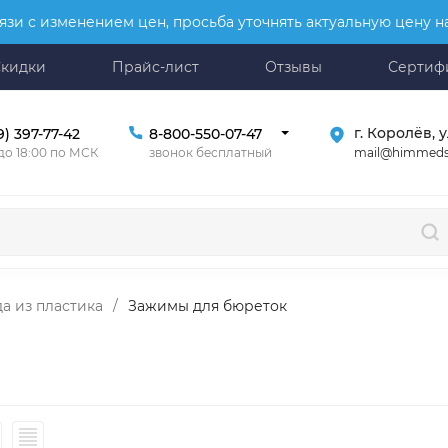
язи с изменением цен, просьба уточнять актуальную цену 
Скидки
Прайс-лист
Отзывы
Сертиф
г. Королёв, у
9) 397-77-42
8-800-550-07-47
mail@himmeds
 до 18:00 по МСК
звонок бесплатный
а из пластика
/
Зажимы для бюреток