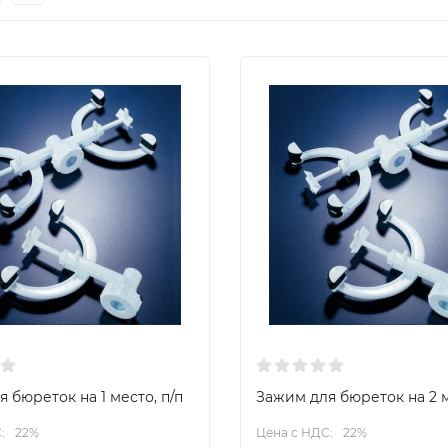
 бюреток на 1 место, п/п
Зажим для бюреток на 2 м
:
22%
Цена с НДС:
22%