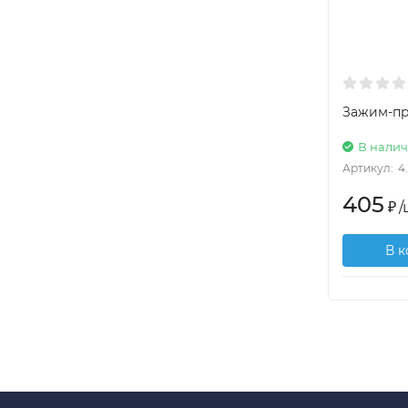
Зажим-п
В нали
Артикул:
4
405
₽
/
В 