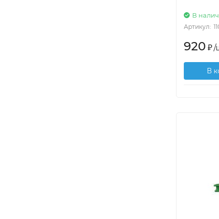
В нали
Артикул:
1
920
₽
/
В 