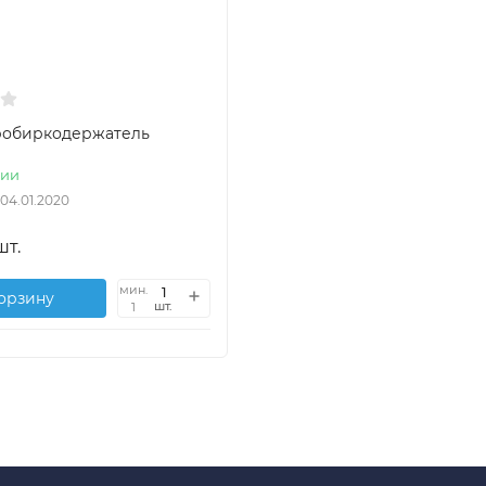
робиркодержатель
чии
.04.01.2020
шт.
мин.
корзину
шт.
1