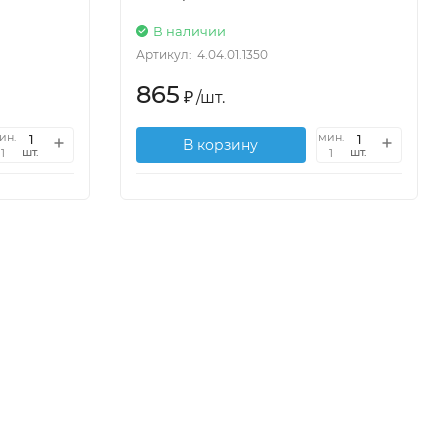
В наличии
Артикул:
4.04.01.1350
865
₽
/
шт.
ин.
мин.
В корзину
шт.
шт.
1
1