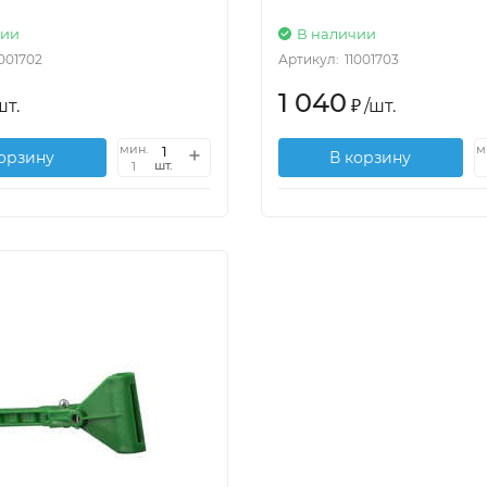
чии
В наличии
1001702
Артикул:
11001703
1 040
шт.
₽
/
шт.
мин.
м
корзину
В корзину
шт.
1