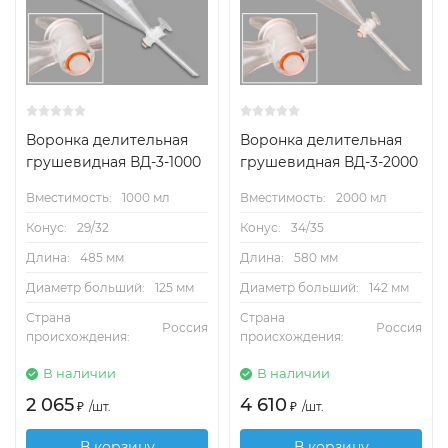
Воронка делительная
Воронка делительная
грушевидная ВД-3-1000
грушевидная ВД-3-2000
Вместимость:
1000 мл
Вместимость:
2000 мл
Конус:
29/32
Конус:
34/35
Длина:
485 мм
Длина:
580 мм
Диаметр больший:
125 мм
Диаметр больший:
142 мм
Страна
Страна
Россия
Россия
происхождения:
происхождения:
В наличии
В наличии
2 065
4 610
₽
/
шт.
₽
/
шт.
В корзину
В корзину