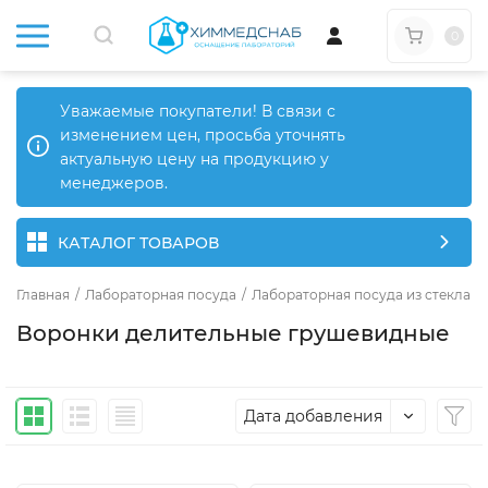
0
Уважаемые покупатели! В связи с
изменением цен, просьба уточнять
актуальную цену на продукцию у
менеджеров.
КАТАЛОГ ТОВАРОВ
Главная
/
Лабораторная посуда
/
Лабораторная посуда из стекла
/
Воронки делительные грушевидные
Дата добавления