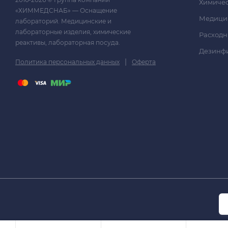
Химичес
«ХИММЕДСНАБ» — Оснащение
Медици
лабораторий. Медицинские и
лабораторные изделия, химические
Расходн
реактивы, лабораторная посуда.
Дезинф
|
Политика персональных данных
Оферта