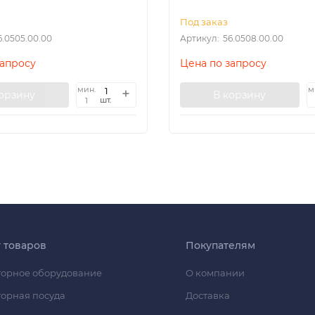
Под заказ
6.0505.00.00
Артикул:
56.0508.00.00
запросу
Цена по запросу
мин.
м
корзину
В корзину
шт.
1
г товаров
Покупателям
орное оборудование
О компании
орная посуда
Доставка