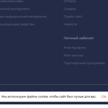
кие реактивы
Оплата
нский инструмент
Скидки
ые медицинские материалы
Прайс-лист
ицирующие средства
Новости
Личный кабинет
Мой профиль
Мои заказы
Партнерская программа
© 2026 himmedsnab.ru. Все права защищены
OK
Мы используем файлы cookie, чтобы сайт был лучше для вас.