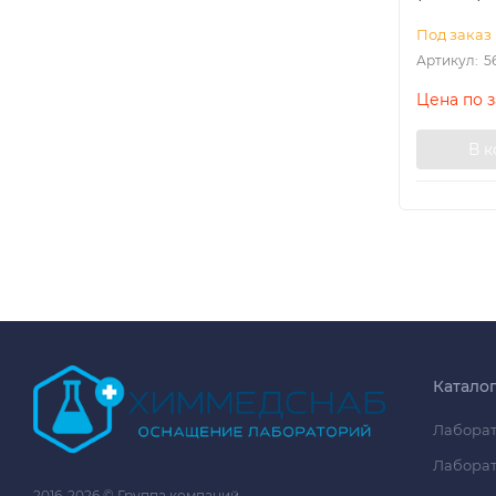
Под заказ
Артикул:
5
Цена по 
В 
Катало
Лаборат
Лаборат
2016-2026 © Группа компаний