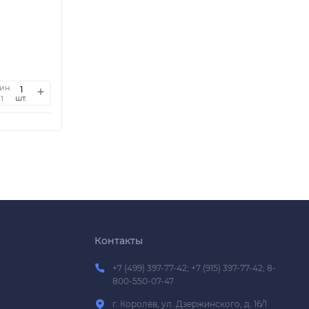
ин.
шт.
1
Контакты
+7 (499) 397-77-42; +7 (915) 397-77-42; 8-
800-550-07-47
г. Королёв, ул. Дзержинского, д. 16/1