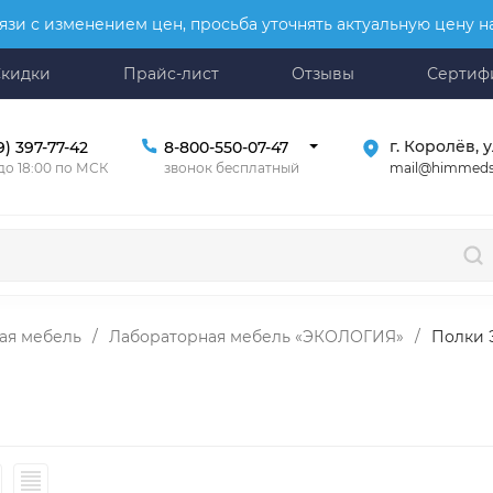
язи с изменением цен, просьба уточнять актуальную цену 
Скидки
Прайс-лист
Отзывы
Сертиф
г. Королёв, у
9) 397-77-42
8-800-550-07-47
mail@himmeds
 до 18:00 по МСК
звонок бесплатный
ая мебель
/
Лабораторная мебель «ЭКОЛОГИЯ»
/
Полки 