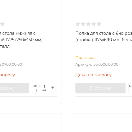
я стола нижняя с
Полка для стола с 6-ю ро
й 1775x250x450 мм,
(стойка) 1175x690 мм, бе
талл
Под заказ
6.0700.00.00
Артикул:
56.0506.00.00
запросу
Цена по запросу
мин.
м
корзину
В корзину
шт.
1