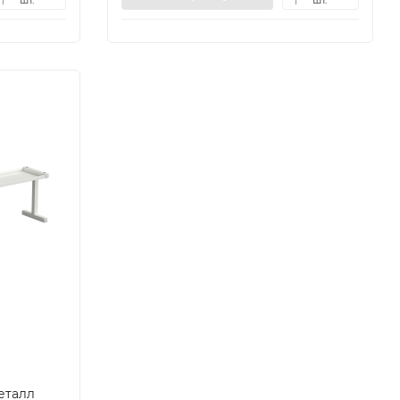
1
1
еталл