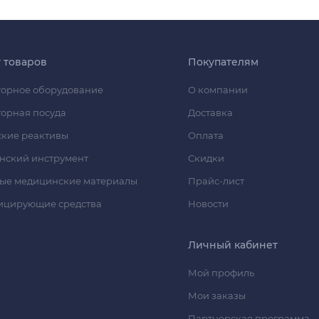
г товаров
Покупателям
орное оборудование
О компании
орная посуда
Доставка
кие реактивы
Оплата
нский инструмент
Скидки
ые медицинские материалы
Прайс-лист
ицирующие средства
Новости
Личный кабинет
Мой профиль
Мои заказы
Партнерская программа