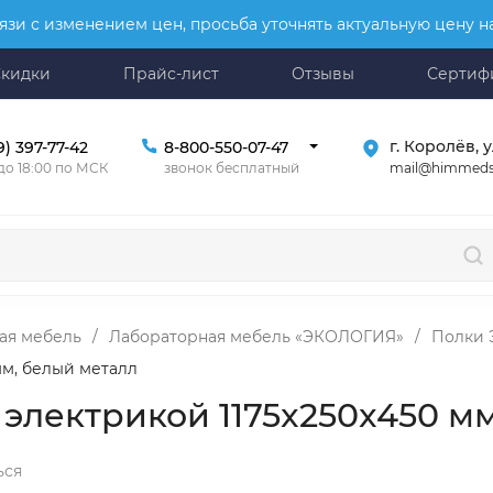
язи с изменением цен, просьба уточнять актуальную цену 
Скидки
Прайс-лист
Отзывы
Сертиф
г. Королёв, у
9) 397-77-42
8-800-550-07-47
mail@himmeds
 до 18:00 по МСК
звонок бесплатный
ая мебель
/
Лабораторная мебель «ЭКОЛОГИЯ»
/
Полки 
мм, белый металл
 электрикой 1175x250x450 м
ься