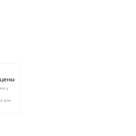
 цены
ем у
а для