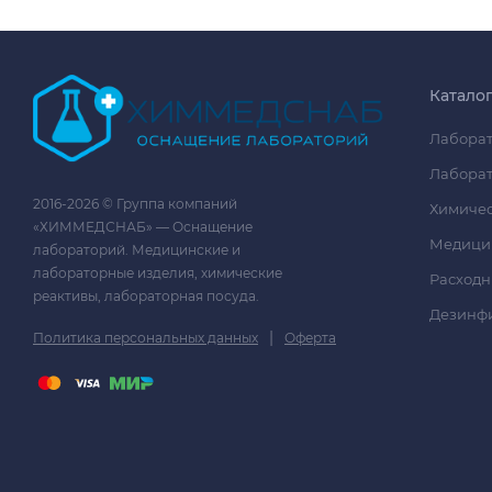
Катало
Лаборат
Лаборат
2016-2026 © Группа компаний
Химичес
«ХИММЕДСНАБ» — Оснащение
Медици
лабораторий. Медицинские и
лабораторные изделия, химические
Расходн
реактивы, лабораторная посуда.
Дезинф
|
Политика персональных данных
Оферта