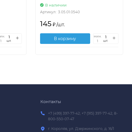
В наличии
Артикул:
3.05.01.0540
145
₽
/
шт.
ин.
мин.
В корзину
шт.
шт.
1
1
Контакты
+7 (499) 397-77-42; +7 (915) 397-77-42; 8-
800-550-07-47
г. Королёв, ул. Дзержинского, д. 16/1