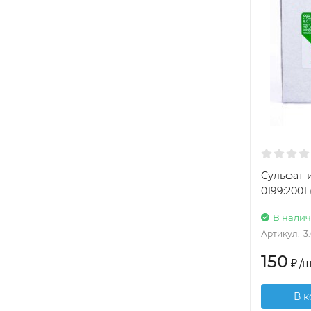
Сульфат-
0199:2001 
В нали
Артикул:
3
150
₽
/
ш
В 