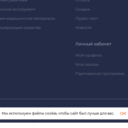
нский инструмент
Скидки
ые медицинские материалы
Прайс-лист
ицирующие средства
Новости
Личный кабинет
Мой профиль
Мои заказы
Партнерская программа
© 2026 himmedsnab.ru. Все права защищены
OK
Мы используем файлы cookie, чтобы сайт был лучше для вас.