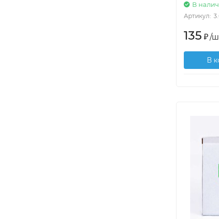
В нали
Артикул:
3
135
₽
/
ш
В 