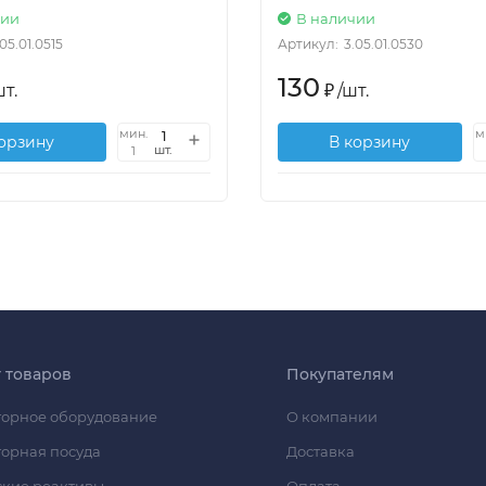
чии
В наличии
.05.01.0515
Артикул:
3.05.01.0530
130
т.
₽
/
шт.
мин.
м
корзину
В корзину
шт.
1
г товаров
Покупателям
орное оборудование
О компании
орная посуда
Доставка
кие реактивы
Оплата