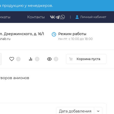
на продукцию у менеджеров.
икаты
Контакты
Личный кабинет
л. Дзержинского, д. 16/1
Режим работы
nab.ru
пн-пт: с 10:00 до 18:00
Корзина пуста
0
0
0
творов анионов
Дата добавления