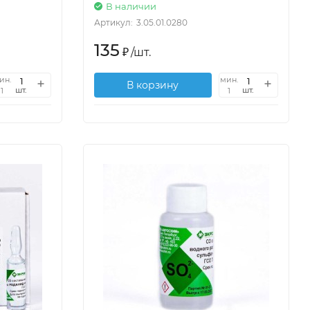
В наличии
Артикул:
3.05.01.0280
135
₽
/
шт.
ин.
мин.
В корзину
шт.
шт.
1
1