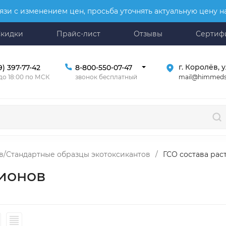
язи с изменением цен, просьба уточнять актуальную цену 
Скидки
Прайс-лист
Отзывы
Сертиф
г. Королёв, у
9) 397-77-42
8-800-550-07-47
mail@himmeds
 до 18:00 по МСК
звонок бесплатный
в/Стандартные образцы экотоксикантов
/
ГСО состава рас
нионов