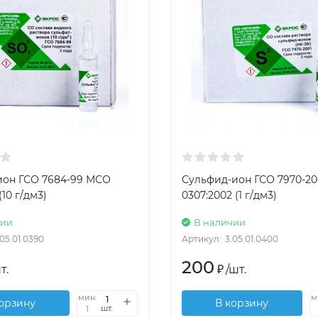
ион ГСО 7684-99 МСО
Сульфид-ион ГСО 7970-2
(10 г/дм3)
0307:2002 (1 г/дм3)
чии
В наличии
.05.01.0390
Артикул:
3.05.01.0400
200
т.
₽
/
шт.
мин.
м
корзину
В корзину
шт.
1