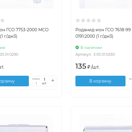
он ГСО 7753-2000 МСО
Роданид-ион ГСО 7618-9
(1 г/дм3)
0191:2000 (1 г/дм3)
чии
В наличии
.05.01.0290
Артикул:
3.05.01.0330
135
т.
₽
/
шт.
мин.
м
корзину
В корзину
шт.
1