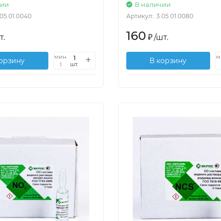
чии
В наличии
.05.01.0040
Артикул:
3.05.01.0080
160
т.
₽
/
шт.
мин.
м
корзину
В корзину
шт.
1