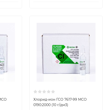
 МСО
Хлорид-ион ГСО 7617-99 МСО
0190:2000 (10 г/дм3)