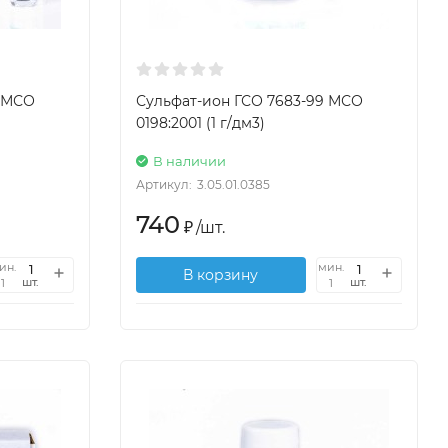
9 МСО
Сульфат-ион ГСО 7683-99 МСО
0198:2001 (1 г/дм3)
В наличии
Артикул:
3.05.01.0385
740
₽
/
шт.
ин.
мин.
В корзину
шт.
шт.
1
1