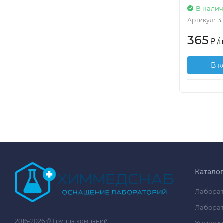
В нали
Артикул:
3
365
₽
/
ш
В 
Катало
Лаборат
Лаборат
2016-2026 © Группа компаний
Химичес