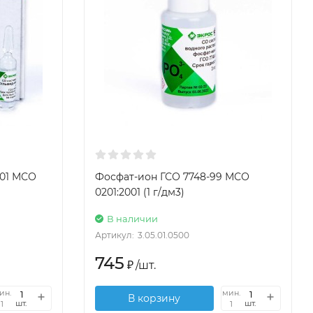
001 МСО
Фосфат-ион ГСО 7748-99 МСО
0201:2001 (1 г/дм3)
В наличии
Артикул:
3.05.01.0500
745
₽
/
шт.
ин.
мин.
В корзину
шт.
шт.
1
1