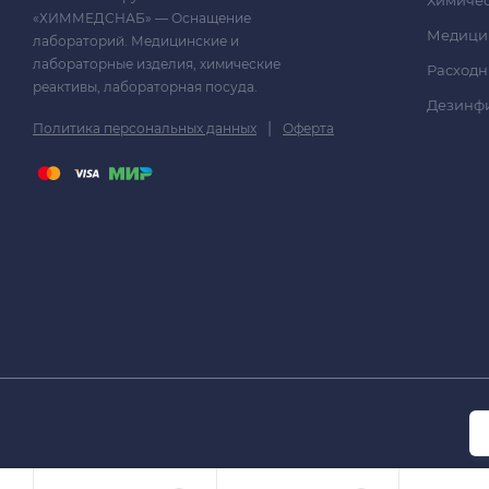
«ХИММЕДСНАБ» — Оснащение
Медици
лабораторий. Медицинские и
лабораторные изделия, химические
Расходн
реактивы, лабораторная посуда.
Дезинф
|
Политика персональных данных
Оферта