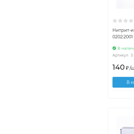
Нитрит-и
0202:2001 
В нали
Артикул:
3
140
₽
/
ш
В 