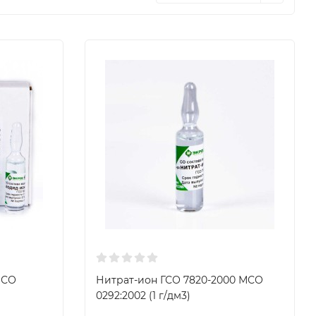
МСО
Нитрат-ион ГСО 7820-2000 МСО
0292:2002 (1 г/дм3)