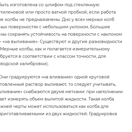
 быть изготовлена со шлифом под стеклянную
этиленовой или просто ватной пробкой, если работа
е колбы не предназначены. Дно у всех мерных колб
онных поверхностях с небольшим уклоном. Большие
жны сохранять устойчивость на поверхности с наклоном
 — «на выливание». Существуют и другие разновидности
 Мерные колбы, как и полагается измерительному
руется в соответствии с классом точности, для
водской калибровки).
Они градуируются «на вливание» одной круговой
товленный раствор выливают, то следует учитывать,
 выливание» снабжаются двумя метками: при наполнении
ает измерять объем вылитой жидкости. Такая колба
жней черты может использоваться как колба для
приготавливаемыми из двух жидкостей. Градуировка