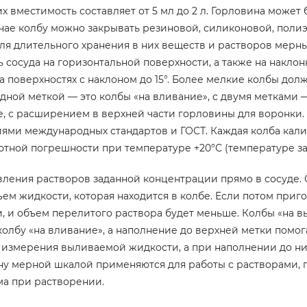
 вместимость составляет от 5 мл до 2 л. Горловина может
чае колбу можно закрывать резиновой, силиконовой, поли
я длительного хранения в них веществ и растворов мерны
ть сосуда на горизонтальной поверхности, а также на накл
а поверхностях с наклоном до 15°. Более мелкие колбы дол
 одной меткой — это колбы «на вливание», с двумя метками
е, с расширением в верхней части горловины для воронки.
иями международных стандартов и ГОСТ. Каждая колба калиб
тной погрешности при температуре +20°С (температуре за
ления растворов заданной концентрации прямо в сосуде. 
ем жидкости, которая находится в колбе. Если потом приго
ти, и объем перелитого раствора будет меньше. Колбы «на
олбу «на вливание», а наполнение до верхней метки помог
 измерения выливаемой жидкости, а при наполнении до ни
ну мерной шкалой применяются для работы с растворами, 
а при растворении.