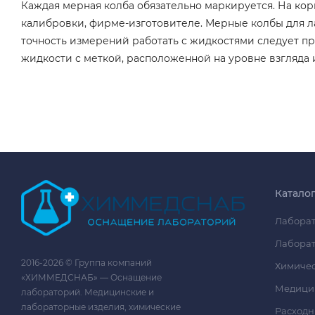
Каждая мерная колба обязательно маркируется. На кор
калибровки, фирме-изготовителе. Мерные колбы для л
точность измерений работать с жидкостями следует 
жидкости с меткой, расположенной на уровне взгляда 
Катало
Лаборат
Лаборат
2016-2026 © Группа компаний
Химичес
«ХИММЕДСНАБ» — Оснащение
Медици
лабораторий. Медицинские и
лабораторные изделия, химические
Расходн