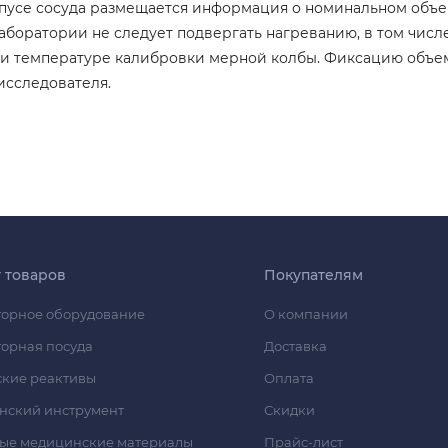
пусе сосуда размещается информация о номинальном объеме
аборатории не следует подвергать нагреванию, в том чис
при температуре калибровки мерной колбы. Фиксацию объе
исследователя.
г товаров
Покупателям
орное оборудование
О компании
орная посуда
Доставка
кие реактивы
Оплата
нский инструмент
Скидки
ые медицинские материалы
Прайс-лист