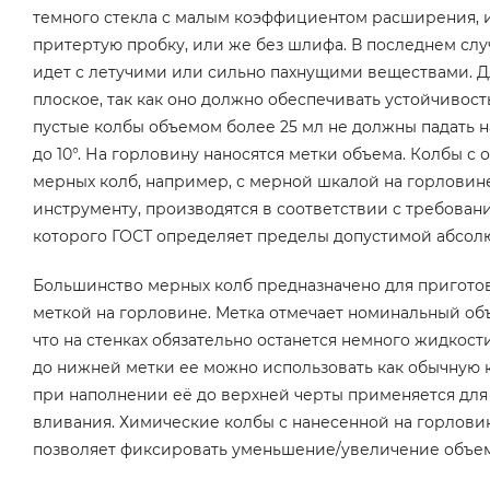
темного стекла с малым коэффициентом расширения, их
притертую пробку, или же без шлифа. В последнем слу
идет с летучими или сильно пахнущими веществами. Дл
плоское, так как оно должно обеспечивать устойчивос
пустые колбы объемом более 25 мл не должны падать н
до 10°. На горловину наносятся метки объема. Колбы с
мерных колб, например, с мерной шкалой на горловин
инструменту, производятся в соответствии с требован
которого ГОСТ определяет пределы допустимой абсолю
Большинство мерных колб предназначено для приготов
меткой на горловине. Метка отмечает номинальный объ
что на стенках обязательно останется немного жидкос
до нижней метки ее можно использовать как обычную к
при наполнении её до верхней черты применяется для
вливания. Химические колбы с нанесенной на горлови
позволяет фиксировать уменьшение/увеличение объем