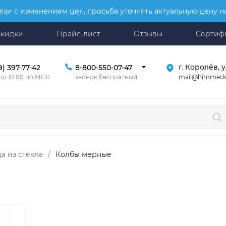
язи с изменением цен, просьба уточнять актуальную цену 
Скидки
Прайс-лист
Отзывы
Сертиф
г. Королёв, у
9) 397-77-42
8-800-550-07-47
mail@himmeds
 до 18:00 по МСК
звонок бесплатный
а из стекла
/
Колбы мерные