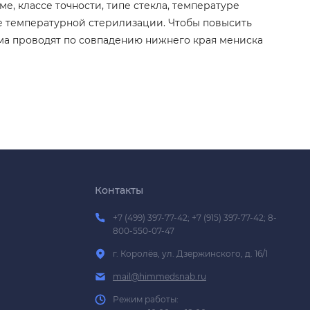
, классе точности, типе стекла, температуре
ле температурной стерилизации. Чтобы повысить
ма проводят по совпадению нижнего края мениска
Контакты
+7 (499) 397-77-42; +7 (915) 397-77-42; 8-
800-550-07-47
г. Королёв, ул. Дзержинского, д. 16/1
mail@himmedsnab.ru
Режим работы: