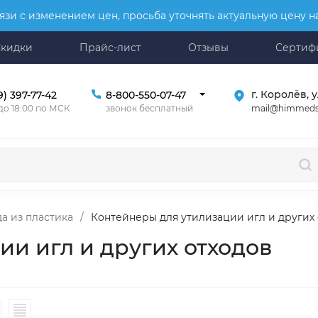
язи с изменением цен, просьба уточнять актуальную цену 
Скидки
Прайс-лист
Отзывы
Сертиф
г. Королёв, у
9) 397-77-42
8-800-550-07-47
mail@himmeds
 до 18:00 по МСК
звонок бесплатный
а из пластика
/
Контейнеры для утилизации игл и других
и игл и других отходов