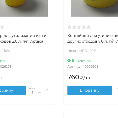
р для утилизации игл и
Контейнер для утилизаци
одов 2,0 л, п/п, Aptaca
других отходов 7,0 л, п/п,
:
10%
Цена с НДС:
10%
чии
В наличии
2026268
Артикул:
12006209
760
шт.
₽
/
шт.
мин.
м
корзину
В корзину
шт.
1