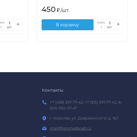
450
₽
/
шт.
ин.
мин.
В корзину
шт.
шт.
1
1
Контакты
+7 (499) 397-77-42; +7 (915) 397-77-42; 8-
800-550-07-47
г. Королёв, ул. Дзержинского, д. 16/1
mail@himmedsnab.ru