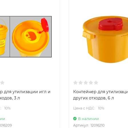
р для утилизации игл и
Контейнер для утилизаци
ходов, 3 л
других отходов, 6 л
:
10%
Цена с НДС:
10%
чии
В наличии
2016209
Артикул:
12016210