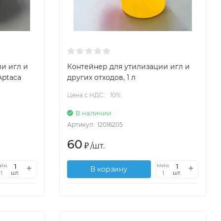
и игл и
Контейнер для утилизации игл и
 Aptaca
других отходов, 1 л
Цена с НДС:
10%
В наличии
Артикул:
12016205
60
₽
/
шт.
ин.
мин.
В корзину
шт.
шт.
1
1