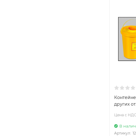
Контейне
других от
Цена с НДС
В нали
Артикул:
1