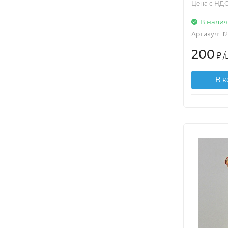
Цена с НДС
В нали
Артикул:
1
200
₽
/
В 