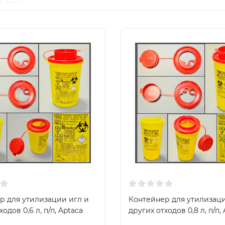
р для утилизации игл и
Контейнер для утилизаци
одов 0,6 л, п/п, Aptaca
других отходов 0,8 л, п/п,