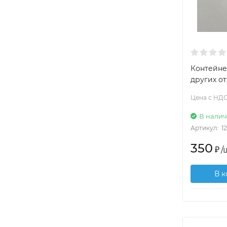
Контейне
других отх
Цена с НДС
В нали
Артикул:
1
350
₽
/
В 