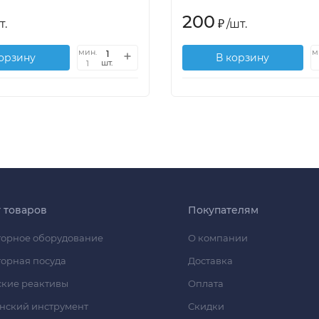
200
т.
₽
/
шт.
мин.
м
корзину
В корзину
шт.
1
г товаров
Покупателям
орное оборудование
О компании
орная посуда
Доставка
кие реактивы
Оплата
нский инструмент
Скидки