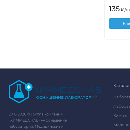
135
₽
/
ш
В 
Катало
Лаборат
Лаборат
2016-2026 © Группа компаний
Химичес
«ХИММЕДСНАБ» — Оснащение
Медици
лабораторий. Медицинские и