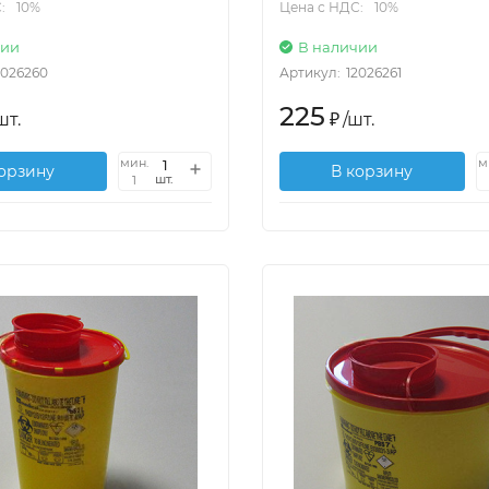
:
10%
Цена с НДС:
10%
чии
В наличии
2026260
Артикул:
12026261
225
шт.
₽
/
шт.
мин.
м
корзину
В корзину
шт.
1