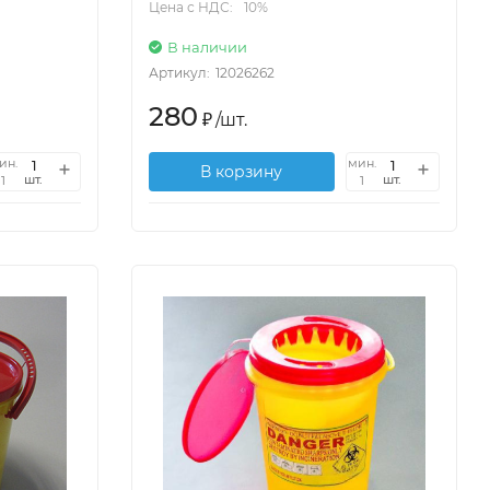
Цена с НДС:
10%
В наличии
Артикул:
12026262
280
₽
/
шт.
ин.
мин.
В корзину
шт.
шт.
1
1