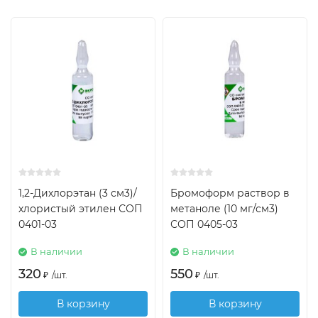
1,2-Дихлорэтан (3 см3)/
Бромоформ раствор в
хлористый этилен СОП
метаноле (10 мг/см3)
0401-03
СОП 0405-03
В наличии
В наличии
320
550
₽
/
шт.
₽
/
шт.
В корзину
В корзину