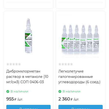
Дибромхлорметан
Легколетучие
раствор в метаноле (10
галогенированные
мг/см3) СОП 0406-03
углеводороды (6 соед.)
В наличии
В наличии
955
2 360
₽
/
шт.
₽
/
шт.