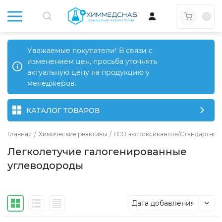
0
Уважаемые покупатели! В связи с
изменением цен, просьба уточнять
актуальную цену на продукцию у
менеджеров.
КАТАЛОГ ТОВАРОВ
Главная
/
Химические реактивы
/
ГСО экотоксикантов/Стандартные
Легколетучие галогенированные
углеводороды
Дата добавления