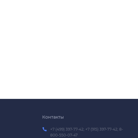
Контакты
+7 (499) 397-77-42; +7 (915) 397-77-42; 8-
800-550-07-47