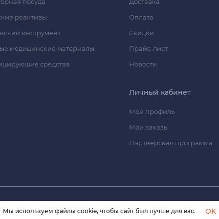
орная посуда
Доставка
кие реактивы
Оплата
нский инструмент
Скидки
ые медицинские материалы
Прайс-лист
ицирующие средства
Новости
Личный кабинет
Мой профиль
Мои заказы
Партнерская программа
© 2026 himmedsnab.ru. Все права защищены
OK
Мы используем файлы cookie, чтобы сайт был лучше для вас.