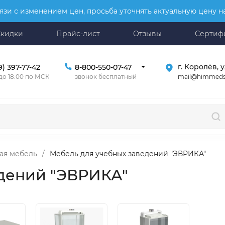
язи с изменением цен, просьба уточнять актуальную цену 
Скидки
Прайс-лист
Отзывы
Сертиф
г. Королёв, у
9) 397-77-42
8-800-550-07-47
mail@himmeds
 до 18:00 по МСК
звонок бесплатный
ая мебель
/
Мебель для учебных заведений "ЭВРИКА"
едений "ЭВРИКА"