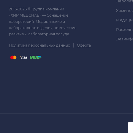
Лаборат
2016-2026 © Группа компаний
Химичес
«ХИММЕДСНАБ» — Оснащение
Медици
лабораторий. Медицинские и
лабораторные изделия, химические
Расходн
реактивы, лабораторная посуда.
Дезинф
|
Политика персональных данных
Оферта