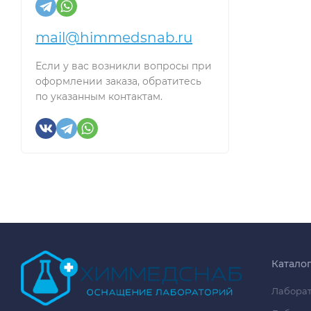
mail@himmedsnab.ru
Если у вас возникли вопросы при
оформлении заказа, обратитесь
по указанным контактам.
Катало
Лаборат