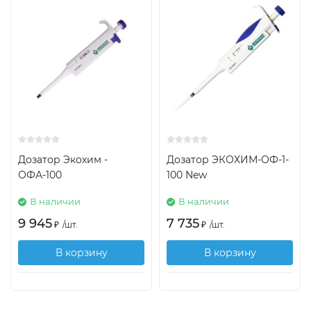
Дозатор Экохим -
Дозатор ЭКОХИМ-ОФ-1-
ОФА-100
100 New
В наличии
В наличии
9 945
7 735
₽
/
шт.
₽
/
шт.
В корзину
В корзину