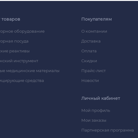
г товаров
Покупателям
орное оборудование
О компании
орная посуда
Доставка
кие реактивы
Оплата
нский инструмент
Скидки
ые медицинские материалы
Прайс-лист
ицирующие средства
Новости
Личный кабинет
Мой профиль
Мои заказы
Партнерская программа