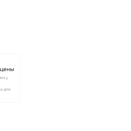
 цены
ем у
а для