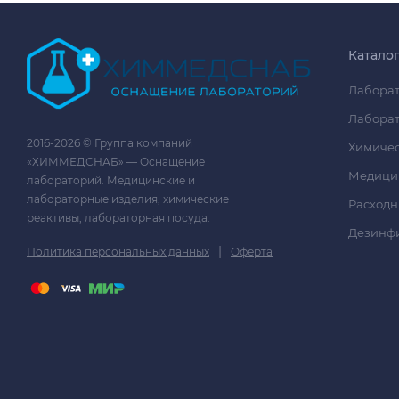
Катало
Лаборат
Лаборат
2016-2026 © Группа компаний
Химичес
«ХИММЕДСНАБ» — Оснащение
Медици
лабораторий. Медицинские и
лабораторные изделия, химические
Расходн
реактивы, лабораторная посуда.
Дезинф
|
Политика персональных данных
Оферта