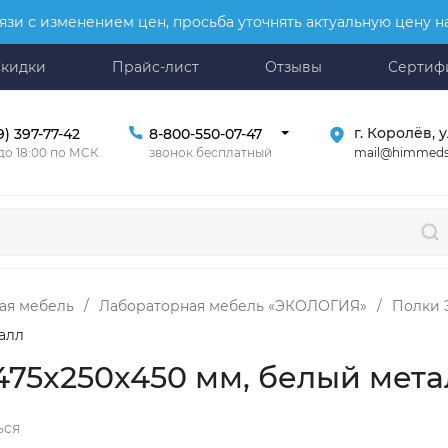
язи с изменением цен, просьба уточнять актуальную цену 
Скидки
Прайс-лист
Отзывы
Сертиф
г. Королёв, у
9) 397-77-42
8-800-550-07-47
mail@himmeds
 до 18:00 по МСК
звонок бесплатный
ая мебель
/
Лабораторная мебель «ЭКОЛОГИЯ»
/
Полки 
алл
475x250x450 мм, белый мета
ься