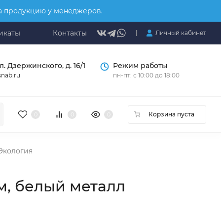
на продукцию у менеджеров.
икаты
Контакты
Личный кабинет
л. Дзержинского, д. 16/1
Режим работы
nab.ru
пн-пт: с 10:00 до 18:00
Корзина пуста
0
0
0
Экология
м, белый металл