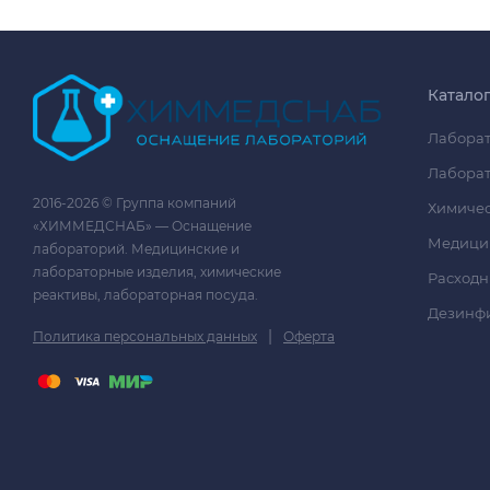
Катало
Лаборат
Лаборат
2016-2026 © Группа компаний
Химичес
«ХИММЕДСНАБ» — Оснащение
Медици
лабораторий. Медицинские и
лабораторные изделия, химические
Расходн
реактивы, лабораторная посуда.
Дезинф
|
Политика персональных данных
Оферта