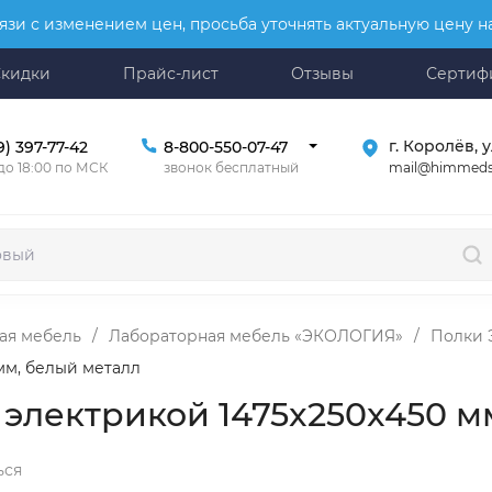
язи с изменением цен, просьба уточнять актуальную цену 
Скидки
Прайс-лист
Отзывы
Сертиф
г. Королёв, у
9) 397-77-42
8-800-550-07-47
mail@himmeds
 до 18:00 по МСК
звонок бесплатный
ая мебель
/
Лабораторная мебель «ЭКОЛОГИЯ»
/
Полки 
мм, белый металл
 электрикой 1475x250x450 м
ься