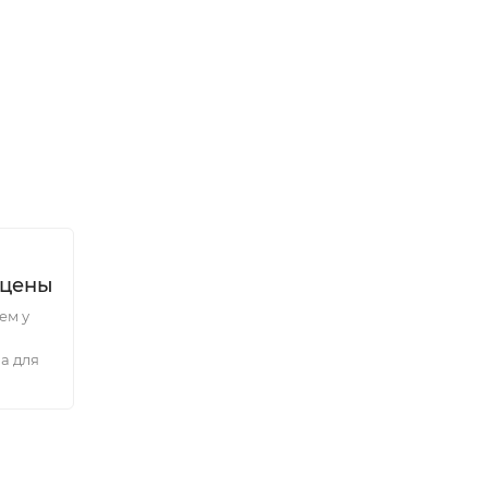
 цены
ем у
а для