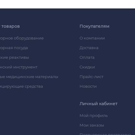
г товаров
Покупателям
орное оборудование
О компании
орная посуда
Доставка
кие реактивы
Оплата
нский инструмент
Скидки
ые медицинские материалы
Прайс-лист
ицирующие средства
Новости
Личный кабинет
Мой профиль
Мои заказы
Партнерская программа