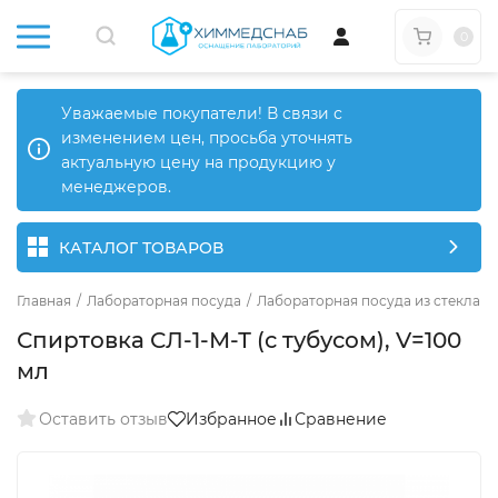
0
Уважаемые покупатели! В связи с
изменением цен, просьба уточнять
актуальную цену на продукцию у
менеджеров.
КАТАЛОГ ТОВАРОВ
Главная
/
Лабораторная посуда
/
Лабораторная посуда из стекла
/
Спиртовка СЛ-1-М-Т (с тубусом), V=100
мл
Оставить отзыв
Избранное
Сравнение