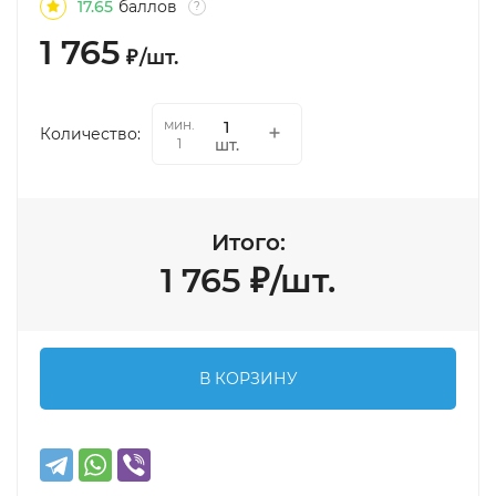
17.65
баллов
?
1 765
₽
/
шт.
мин.
Количество:
шт.
1
Итого:
1 765
₽
/
шт.
В КОРЗИНУ