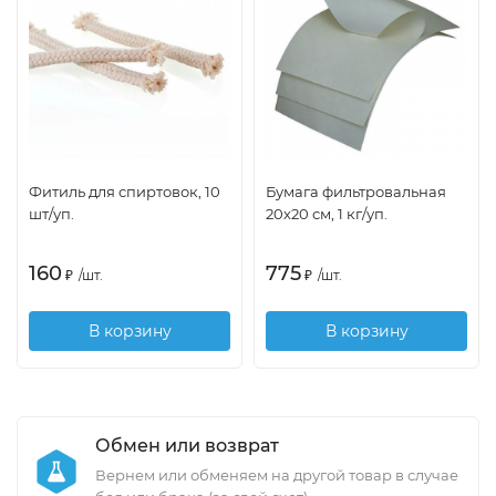
Фитиль для спиртовок, 10
Бумага фильтровальная
шт/уп.
20х20 см, 1 кг/уп.
160
775
₽
/
шт.
₽
/
шт.
В корзину
В корзину
Обмен или возврат
Вернем или обменяем на другой товар в случае