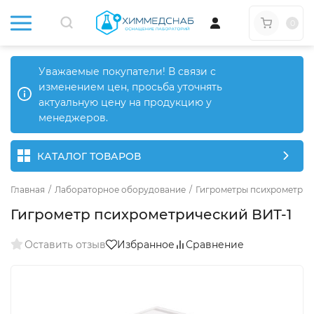
0
Уважаемые покупатели! В связи с
изменением цен, просьба уточнять
актуальную цену на продукцию у
менеджеров.
КАТАЛОГ ТОВАРОВ
Главная
/
Лабораторное оборудование
/
Гигрометры психрометрич
Гигрометр психрометрический ВИТ-1
Оставить отзыв
Избранное
Сравнение