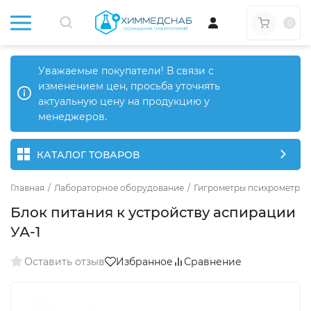
0
Уважаемые покупатели! В связи с
изменением цен, просьба уточнять
актуальную цену на продукцию у
менеджеров.
КАТАЛОГ ТОВАРОВ
Главная
/
Лабораторное оборудование
/
Гигрометры психрометрич
Блок питания к устройству аспирации
УА-1
Оставить отзыв
Избранное
Сравнение