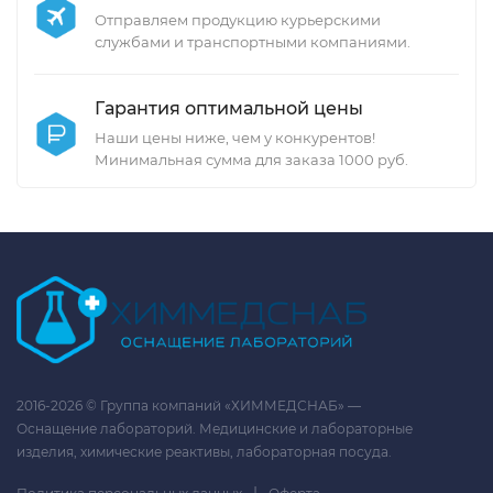
Отправляем продукцию курьерскими
службами и транспортными компаниями.
Гарантия оптимальной цены
Наши цены ниже, чем у конкурентов!
Минимальная сумма для заказа 1000 руб.
2016-2026 © Группа компаний «ХИММЕДСНАБ» —
Оснащение лабораторий. Медицинские и лабораторные
изделия, химические реактивы, лабораторная посуда.