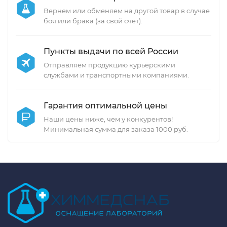
Вернем или обменяем на другой товар в случае
боя или брака (за свой счет).
Пункты выдачи по всей России
Отправляем продукцию курьерскими
службами и транспортными компаниями.
Гарантия оптимальной цены
Наши цены ниже, чем у конкурентов!
Минимальная сумма для заказа 1000 руб.