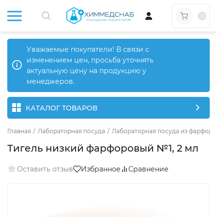
0
Уважаемые покупатели! В связи с
изменением цен, просьба уточнять
актуальную цену на продукцию у
менеджеров.
КАТАЛОГ ТОВАРОВ
Главная
/
Лабораторная посуда
/
Лабораторная посуда из фарфора
Тигель низкий фарфоровый №1, 2 мл
Оставить отзыв
Избранное
Сравнение