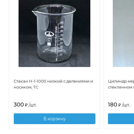
Стакан Н-1-1000 низкий с делениями и
Цилиндр мер
носиком, ТС
стеклянном
300
180
₽
/
шт.
₽
/
шт.
В корзину