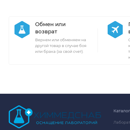
Обмен или
возврат
Вернем или обменяем на
другой товар в случае боя
или брака (за свой счет).
Катало
Лаборат