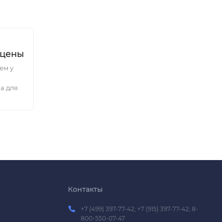
 цены
ем у
а для
Контакты
+7 (499) 397-77-42; +7 (915) 397-77-42; 8-
800-550-07-47