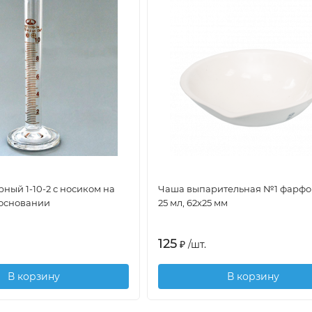
ный 1-10-2 с носиком на
Чаша выпарительная №1 фарфо
 основании
25 мл, 62х25 мм
125
₽
/
шт.
В корзину
В корзину