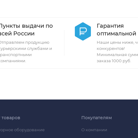
Пункты выдачи по
Гарантия
всей России
оптимальной
Отправляем продукцию
Наши цены ниже, ч
курьерскими службами и
конкурентов!
транспортными
Минимальная сумм
компаниями.
заказа 1000 руб.
г товаров
Покупателям
орное оборудование
О компании