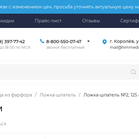
язи с изменением цен, просьба уточнять актуальную цену 
Скидки
Прайс-лист
Отзывы
Сертиф
г. Королёв, у
9) 397-77-42
8-800-550-07-47
mail@himmeds
 до 18:00 по МСК
звонок бесплатный
да из фарфора
/
Ложка-шпатель
/
Ложка-шпатель №2, 125
м
ься