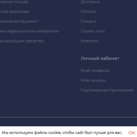
орная посуда
Доставка
кие реактивы
Оплата
нский инструмент
Скидки
ые медицинские материалы
Прайс-лист
ицирующие средства
Новости
Личный кабинет
Мой профиль
Мои заказы
Партнерская программа
© 2026 himmedsnab.ru. Все права защищены
OK
Мы используем файлы cookie, чтобы сайт был лучше для вас.