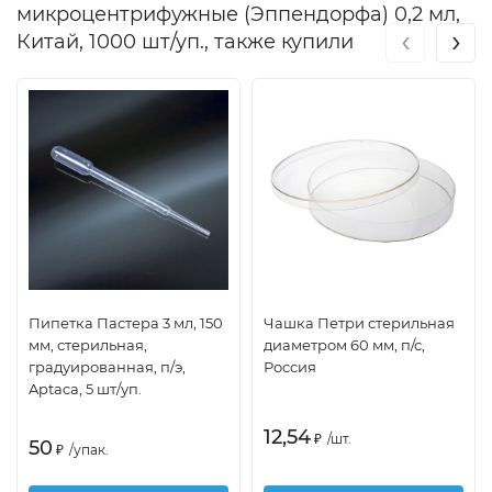
микроцентрифужные (Эппендорфа) 0,2 мл,
‹
›
Китай, 1000 шт/уп., также купили
Пипетка Пастера 3 мл, 150
Чашка Петри стерильная
мм, стерильная,
диаметром 60 мм, п/с,
градуированная, п/э,
Россия
Aptaca, 5 шт/уп.
12,54
₽
/
шт.
50
₽
/
упак.