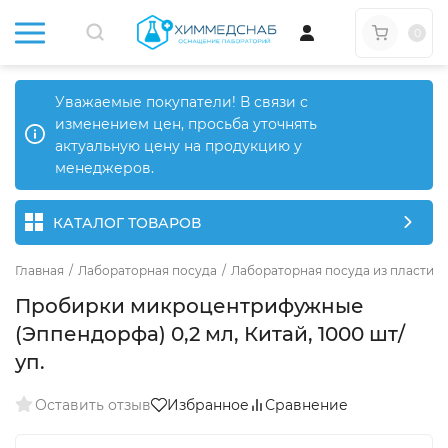
0
Уважаемые покупатели! В связи с
изменением цен, просьба уточнять
актуальную цену на продукцию у
менеджеров.
КАТАЛОГ ТОВАРОВ
Главная
/
Лабораторная посуда
/
Лабораторная посуда из пластика
Пробирки микроцентрифужные
(Эппендорфа) 0,2 мл, Китай, 1000 шт/
уп.
Оставить отзыв
Избранное
Сравнение