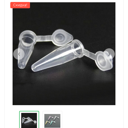
Скидка!
‹
›