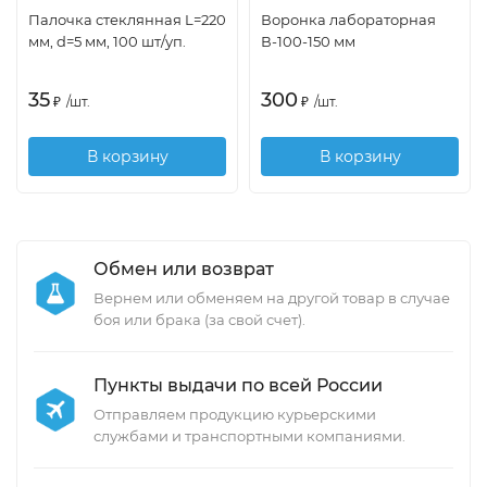
Палочка стеклянная L=220
Воронка лабораторная
мм, d=5 мм, 100 шт/уп.
В-100-150 мм
35
300
₽
/
шт.
₽
/
шт.
В корзину
В корзину
Обмен или возврат
Вернем или обменяем на другой товар в случае
боя или брака (за свой счет).
Пункты выдачи по всей России
Отправляем продукцию курьерскими
службами и транспортными компаниями.