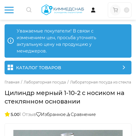
0
Уважаемые покупатели! В связи с
изменением цен, просьба уточнять
актуальную цену на продукцию у
менеджеров.
КАТАЛОГ ТОВАРОВ
Главная
/
Лабораторная посуда
/
Лабораторная посуда из стекла
/
Цилиндр мерный 1-10-2 с носиком на
стеклянном основании
5.00
1 Отзыв
Избранное
Сравнение