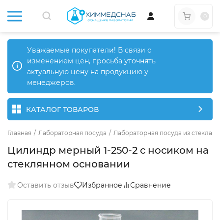
0
Уважаемые покупатели! В связи с
изменением цен, просьба уточнять
актуальную цену на продукцию у
менеджеров.
КАТАЛОГ ТОВАРОВ
Главная
/
Лабораторная посуда
/
Лабораторная посуда из стекла
/
Цилиндр мерный 1-250-2 с носиком на
стеклянном основании
Оставить отзыв
Избранное
Сравнение