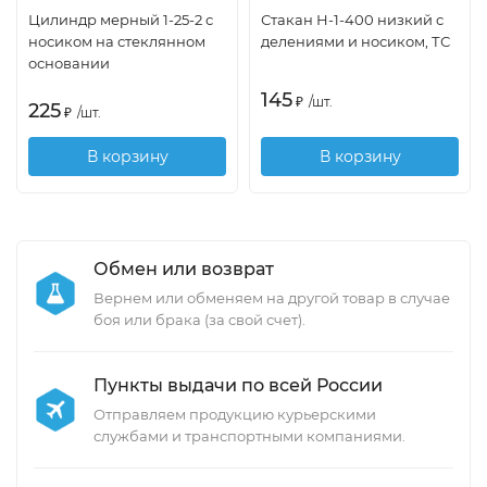
Цилиндр мерный 1-25-2 с
Стакан Н-1-400 низкий с
носиком на стеклянном
делениями и носиком, ТС
основании
145
₽
/
шт.
225
₽
/
шт.
В корзину
В корзину
Обмен или возврат
Вернем или обменяем на другой товар в случае
боя или брака (за свой счет).
Пункты выдачи по всей России
Отправляем продукцию курьерскими
службами и транспортными компаниями.