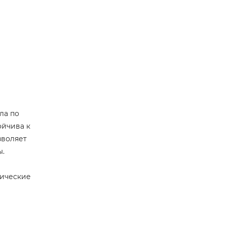
ла по
ойчива к
зволяет
ы.
мические