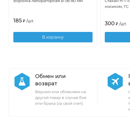
Воронка лабораторная В-56-80 мм
Стакан Н-1-
носиком, ТС
185
₽
/
шт.
300
₽
/
шт.
В корзину
Обмен или
возврат
Вернем или обменяем на
другой товар в случае боя
или брака (за свой счет).