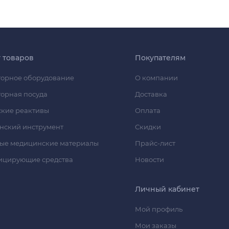
г товаров
Покупателям
орное оборудование
О компании
орная посуда
Доставка
кие реактивы
Оплата
нский инструмент
Скидки
ые медицинские материалы
Прайс-лист
ицирующие средства
Новости
Личный кабинет
Мой профиль
Мои заказы