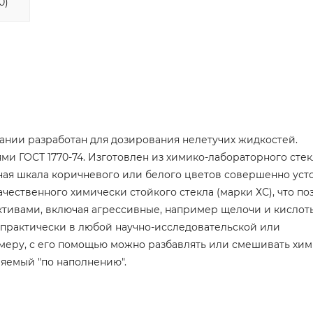
0)
ании разработан для дозирования нелетучих жидкостей.
ми ГОСТ 1770-74. Изготовлен из химико-лабораторного стек
енная шкала коричневого или белого цветов совершенно уст
ественного химически стойкого стекла (марки ХС), что по
ктивами, включая агрессивные, например щелочи и кислот
практически в любой научно-исследовательской или
имеру, с его помощью можно разбавлять или смешивать хи
ряемый "по наполнению".