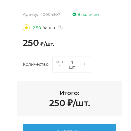
Артикул:
10004307
В наличии
2.50
балла
?
250
₽
/
шт.
мин.
Количество:
шт.
1
Итого:
250
₽
/
шт.