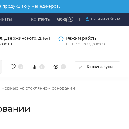
на продукцию у менеджеров.
икаты
Контакты
Личный кабинет
л. Дзержинского, д. 16/1
Режим работы
nab.ru
пн-пт: с 10:00 до 18:00
Корзина пуста
0
0
0
мерные на стеклянном основании
овании