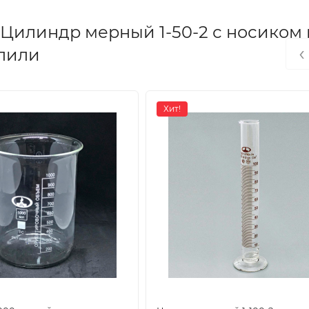
 Цилиндр мерный 1-50-2 с носиком 
‹
упили
Хит!