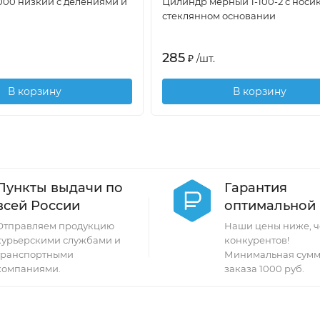
1000 низкий с делениями и
Цилиндр мерный 1-100-2 с носи
стеклянном основании
285
₽
/
шт.
В корзину
В корзину
Пункты выдачи по
Гарантия
всей России
оптимальной
Отправляем продукцию
Наши цены ниже, ч
курьерскими службами и
конкурентов!
транспортными
Минимальная сумм
компаниями.
заказа 1000 руб.