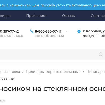
язи с изменением цен, просьба уточнять актуальную цену 
Скидки
Прайс-лист
Отзывы
Сертиф
г. Королёв, у
9) 397-77-42
8-800-550-07-47
mail@himmeds
 до 18:00 по МСК
звонок бесплатный
а из стекла
/
Цилиндры мерные стеклянные
/
Цилиндры 
сновании
 носиком на стеклянном осн
ься