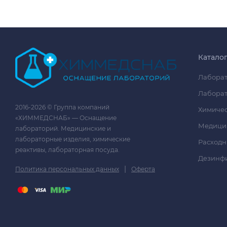
Катало
Лаборат
Лаборат
2016-2026 © Группа компаний
Химичес
«ХИММЕДСНАБ» — Оснащение
Медици
лабораторий. Медицинские и
лабораторные изделия, химические
Расходн
реактивы, лабораторная посуда.
Дезинф
|
Политика персональных данных
Оферта