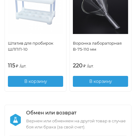
Штатив для пробирок
Воронка лабораторная
ШЛПП-10
В-75-110 мм
115
220
₽
/
шт.
₽
/
шт.
В корзину
В корзину
Обмен или возврат
Вернем или обменяем на другой товар в случае
боя или брака (за свой счет).