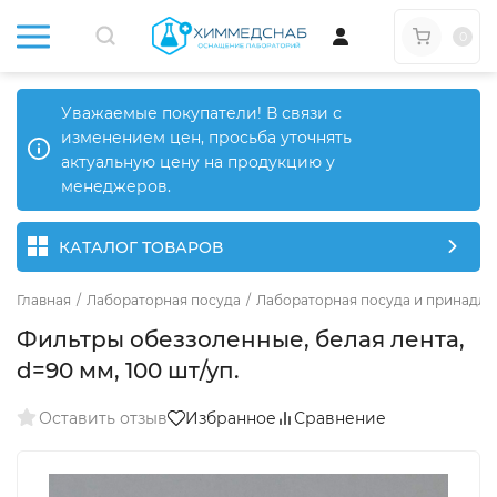
0
Уважаемые покупатели! В связи с
изменением цен, просьба уточнять
актуальную цену на продукцию у
менеджеров.
КАТАЛОГ ТОВАРОВ
Главная
/
Лабораторная посуда
/
Лабораторная посуда и принадле
Фильтры обеззоленные, белая лента,
d=90 мм, 100 шт/уп.
Оставить отзыв
Избранное
Сравнение