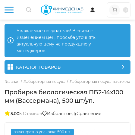
0
Уважаемые покупатели! В связи с
изменением цен, просьба уточнять
актуальную цену на продукцию у
менеджеров.
КАТАЛОГ ТОВАРОВ
Главная
/
Лабораторная посуда
/
Лабораторная посуда из стекла
/
Пробирка биологическая ПБ2-14х100
мм (Вассермана), 500 шт/уп.
5.00
5 Отзывов
Избранное
Сравнение
заказ кратно упаковке 500 шт.