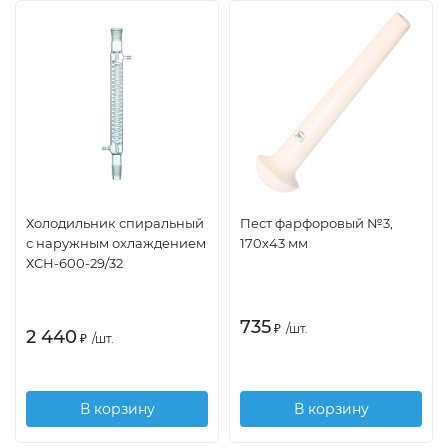
Холодильник спиральный
Пест фарфоровый №3,
с наружным охлаждением
170х43 мм
ХСН-600-29/32
735
₽
/
шт.
2 440
₽
/
шт.
В корзину
В корзину