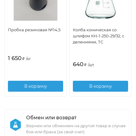
Пробка резиновая №14,5
Колба коническая со
шлифом КН-1-250-29/32, с
делениями, ТС
1 650
₽
/
кг
640
₽
/
шт.
В корзину
В корзину
Обмен или возврат
Вернем или обменяем на другой товар в случае
боя или брака (за свой счет).