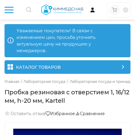
0
Уважаемые покупатели! В связи с
изменением цен, просьба уточнять
актуальную цену на продукцию у
менеджеров.
КАТАЛОГ ТОВАРОВ
Главная
/
Лабораторная посуда
/
Лабораторная посуда и принадле
Пробка резиновая с отверстием 1, 16/12
мм, h-20 мм, Kartell
Оставить отзыв
Избранное
Сравнение