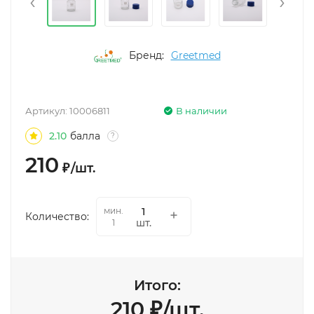
‹
›
Бренд:
Greetmed
Артикул:
10006811
В наличии
2.10
балла
?
210
₽
/
шт.
мин.
Количество:
шт.
1
Итого:
210
₽
/
шт.