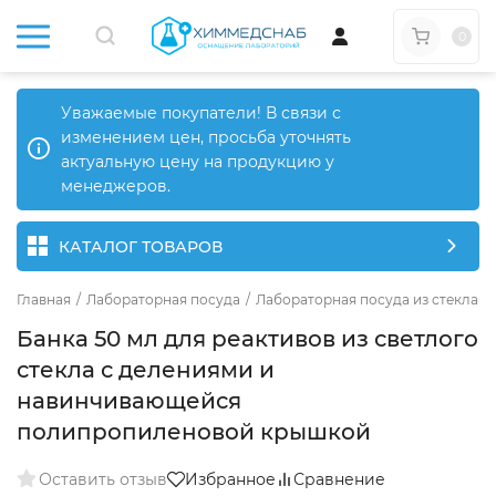
0
Уважаемые покупатели! В связи с
изменением цен, просьба уточнять
актуальную цену на продукцию у
менеджеров.
КАТАЛОГ ТОВАРОВ
Главная
/
Лабораторная посуда
/
Лабораторная посуда из стекла
/
Банка 50 мл для реактивов из светлого
стекла с делениями и
навинчивающейся
полипропиленовой крышкой
Оставить отзыв
Избранное
Сравнение