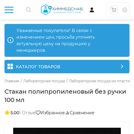
0
Уважаемые покупатели! В связи с
изменением цен, просьба уточнять
актуальную цену на продукцию у
менеджеров.
КАТАЛОГ ТОВАРОВ
Главная
/
Лабораторная посуда
/
Лабораторная посуда из пластика
Стакан полипропиленовый без ручки
100 мл
5.00
1 Отзыв
Избранное
Сравнение