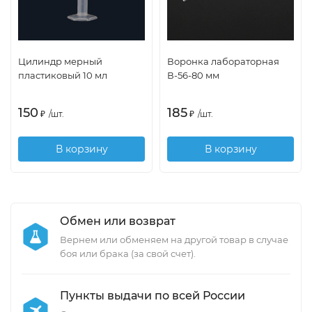
Цилиндр мерный
Воронка лабораторная
пластиковый 10 мл
В-56-80 мм
150
185
₽
/
шт.
₽
/
шт.
В корзину
В корзину
Обмен или возврат
Вернем или обменяем на другой товар в случае
боя или брака (за свой счет).
Пункты выдачи по всей России