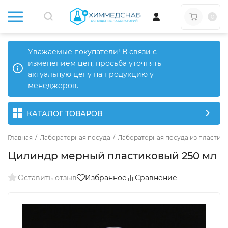
0
Уважаемые покупатели! В связи с
изменением цен, просьба уточнять
актуальную цену на продукцию у
менеджеров.
КАТАЛОГ ТОВАРОВ
Главная
/
Лабораторная посуда
/
Лабораторная посуда из пластика
Цилиндр мерный пластиковый 250 мл
Оставить отзыв
Избранное
Сравнение