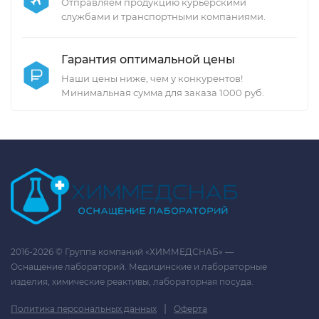
Отправляем продукцию курьерскими
службами и транспортными компаниями.
Гарантия оптимальной цены
Наши цены ниже, чем у конкурентов!
Минимальная сумма для заказа 1000 руб.
2016-2026 © Группа компаний «ХИММЕДСНАБ» —
Оснащение лабораторий. Медицинские и лабораторные
изделия, химические реактивы, лабораторная посуда.
|
Политика персональных данных
Оферта