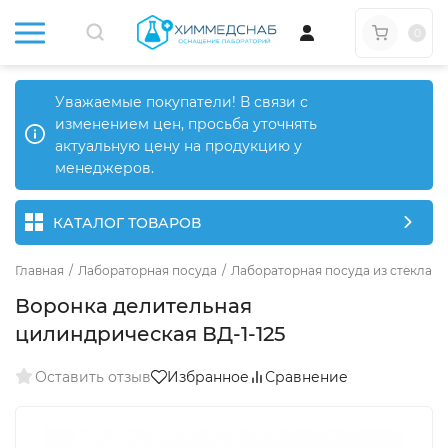
0
Уважаемые покупатели! В связи с
изменением цен, просьба уточнять
актуальную цену на продукцию у
менеджеров.
КАТАЛОГ ТОВАРОВ
Главная
/
Лабораторная посуда
/
Лабораторная посуда из стекла
/
Воронка делительная
цилиндрическая ВД-1-125
Оставить отзыв
Избранное
Сравнение