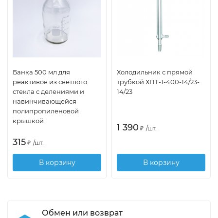
Банка 500 мл для
Холодильник с прямой
реактивов из светлого
трубкой ХПТ-1-400-14/23-
стекла с делениями и
14/23
навинчивающейся
полипропиленовой
крышкой
1 390
₽
/
шт.
315
₽
/
шт.
В корзину
В корзину
Обмен или возврат