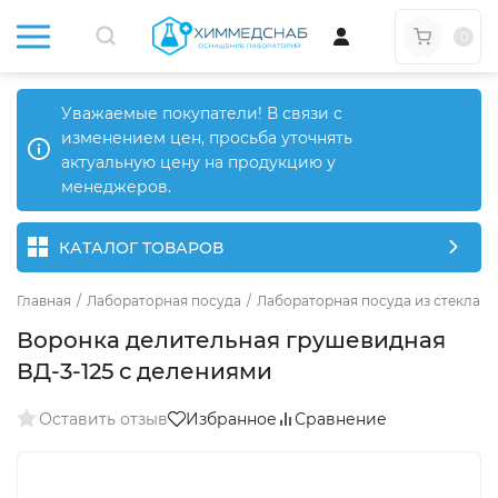
0
Уважаемые покупатели! В связи с
изменением цен, просьба уточнять
актуальную цену на продукцию у
менеджеров.
КАТАЛОГ ТОВАРОВ
Главная
/
Лабораторная посуда
/
Лабораторная посуда из стекла
/
Воронка делительная грушевидная
ВД-3-125 с делениями
Оставить отзыв
Избранное
Сравнение