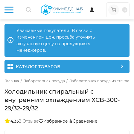
0
Уважаемые покупатели! В связи с
изменением цен, просьба уточнять
актуальную цену на продукцию у
менеджеров.
КАТАЛОГ ТОВАРОВ
Главная
/
Лабораторная посуда
/
Лабораторная посуда из стекла
/
Холодильник спиральный с
внутренним охлаждением ХСВ-300-
29/32-29/32
4.33
2 Отзыва
Избранное
Сравнение