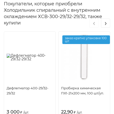
Покупатели, которые приобрели
Холодильник спиральный с внутренним
охлаждением ХСВ-300-29/32-29/32, также
‹
›
купили
заказ кратно упаковке 100
шт.
Дефлегматор 400-29/32-
Пробирка химическая
29/32
ПХ1-21х200 мм, 100 шт/уп.
3 000
22,90
₽
/
шт.
₽
/
шт.