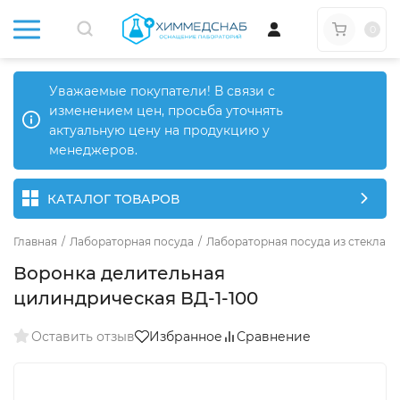
0
Уважаемые покупатели! В связи с
изменением цен, просьба уточнять
актуальную цену на продукцию у
менеджеров.
КАТАЛОГ ТОВАРОВ
Главная
/
Лабораторная посуда
/
Лабораторная посуда из стекла
/
Воронка делительная
цилиндрическая ВД-1-100
Оставить отзыв
Избранное
Сравнение