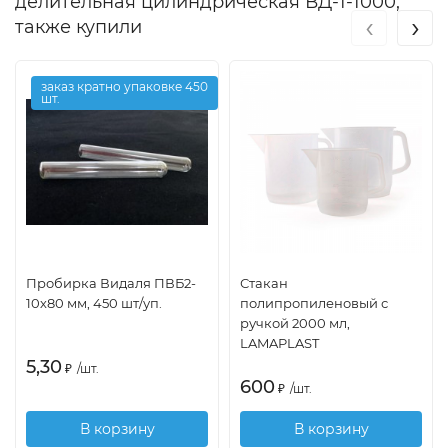
делительная цилиндрическая ВД-1-1000,
‹
›
также купили
заказ кратно упаковке 450
шт.
Пробирка Видаля ПВБ2-
Стакан
10х80 мм, 450 шт/уп.
полипропиленовый с
ручкой 2000 мл,
LAMAPLAST
5,30
₽
/
шт.
600
₽
/
шт.
В корзину
В корзину