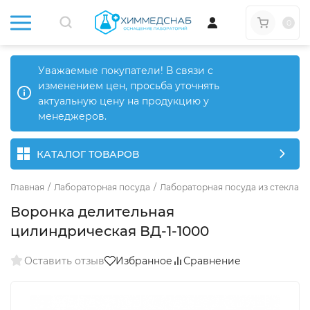
0
Уважаемые покупатели! В связи с
изменением цен, просьба уточнять
актуальную цену на продукцию у
менеджеров.
КАТАЛОГ ТОВАРОВ
Главная
/
Лабораторная посуда
/
Лабораторная посуда из стекла
/
Воронка делительная
цилиндрическая ВД-1-1000
Оставить отзыв
Избранное
Сравнение