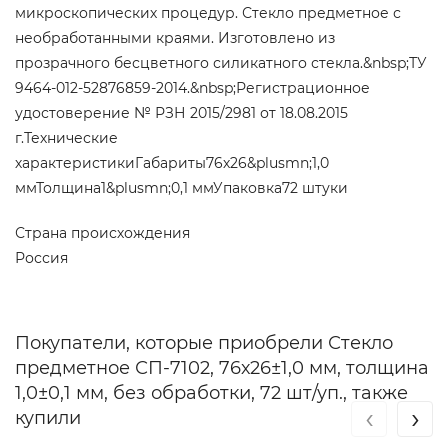
микроскопических процедур. Стекло предметное с
необработанными краями. Изготовлено из
прозрачного бесцветного силикатного стекла.&nbsp;ТУ
9464-012-52876859-2014.&nbsp;Регистрационное
удостоверение № РЗН 2015/2981 от 18.08.2015
г.Технические
характеристикиГабариты76х26&plusmn;1,0
ммТолщина1&plusmn;0,1 ммУпаковка72 штуки
Страна происхождения
Россия
Покупатели, которые приобрели Стекло
предметное СП-7102, 76х26±1,0 мм, толщина
1,0±0,1 мм, без обработки, 72 шт/уп., также
‹
›
купили