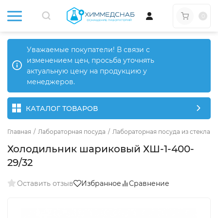
0
Уважаемые покупатели! В связи с
изменением цен, просьба уточнять
актуальную цену на продукцию у
менеджеров.
КАТАЛОГ ТОВАРОВ
Главная
/
Лабораторная посуда
/
Лабораторная посуда из стекла
/
Холодильник шариковый ХШ-1-400-
29/32
Оставить отзыв
Избранное
Сравнение