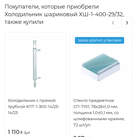
Покупатели, которые приобрели
Холодильник шариковый ХШ-1-400-29/32,
‹
›
также купили
заказ кратно упаковке
Холодильник с прямой
Стекло предметное
трубкой ХПТ-1-300-14/23-
СП-7101, 76х26±1,0 мм,
14/23
толщина 1,0±0,1 мм, со
шлифованными краями,
72 шт/уп.
1 110
₽
/
шт.