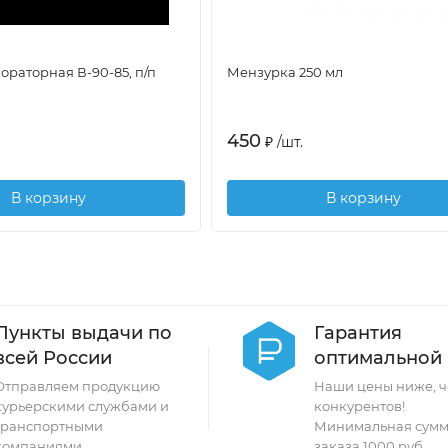
ораторная В-90-85, п/п
Мензурка 250 мл
450
₽
/
шт.
В корзину
В корзину
Пункты выдачи по
Гарантия
всей России
оптимальной
Отправляем продукцию
Наши цены ниже, ч
курьерскими службами и
конкурентов!
транспортными
Минимальная сумм
компаниями.
заказа 1000 руб.