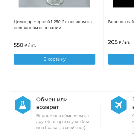
Цилиндр мерный 1-250-2 с носиком на
Воронка лаб
стеклянном основании
205
₽
/
шт.
550
₽
/
шт.
В корзину
Обмен или
возврат
Вернем или обменяем на
другой товар в случае боя
или брака (за свой счет).