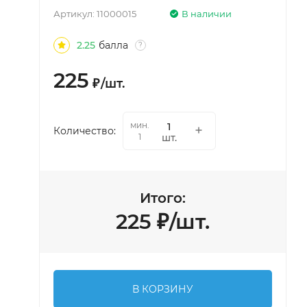
Артикул:
11000015
В наличии
2.25
балла
?
225
₽
/
шт.
мин.
Количество:
шт.
1
Итого:
225
₽
/
шт.
В КОРЗИНУ