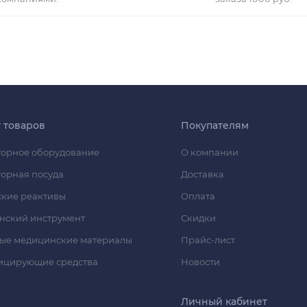
г товаров
Покупателям
орное оборудование
О компании
орная посуда
Доставка
кие реактивы
Оплата
нский инструмент
Скидки
ые медицинские материалы
Прайс-лист
ицирующие средства
Новости
Личный кабинет