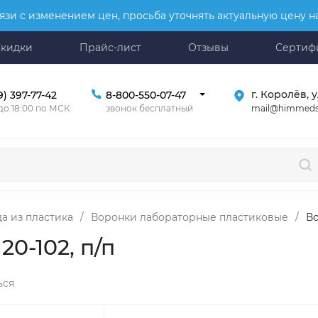
язи с изменением цен, просьба уточнять актуальную цену 
Скидки
Прайс-лист
Отзывы
Сертиф
г. Королёв, у
9) 397-77-42
8-800-550-07-47
mail@himmeds
 до 18:00 по МСК
звонок бесплатный
а из пластика
/
Воронки лабораторные пластиковые
/
Во
0-102, п/п
ься