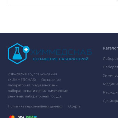
Катало
Лаборат
Лаборат
2016-2026 © Группа компаний
Химичес
«ХИММЕДСНАБ» — Оснащение
Медици
лабораторий. Медицинские и
лабораторные изделия, химические
Расходн
реактивы, лабораторная посуда.
Дезинф
|
Политика персональных данных
Оферта