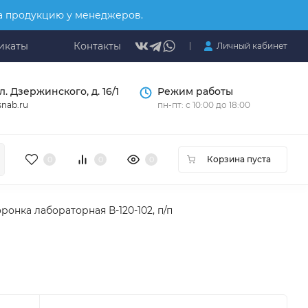
на продукцию у менеджеров.
икаты
Контакты
Личный кабинет
л. Дзержинского, д. 16/1
Режим работы
nab.ru
пн-пт: с 10:00 до 18:00
Корзина пуста
0
0
0
ронка лабораторная В-120-102, п/п