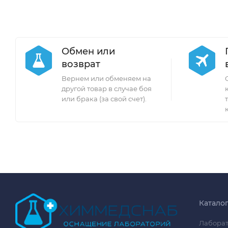
Обмен или
возврат
Вернем или обменяем на
другой товар в случае боя
или брака (за свой счет).
Катало
Лаборат