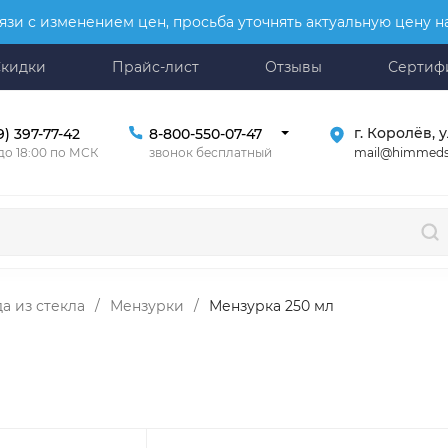
язи с изменением цен, просьба уточнять актуальную цену 
Скидки
Прайс-лист
Отзывы
Сертиф
г. Королёв, у
9) 397-77-42
8-800-550-07-47
mail@himmeds
 до 18:00 по МСК
звонок бесплатный
а из стекла
/
Мензурки
/
Мензурка 250 мл