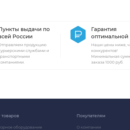
Пункты выдачи по
Гарантия
всей России
оптимальной
Отправляем продукцию
Наши цены ниже, ч
курьерскими службами и
конкурентов!
транспортными
Минимальная сумм
компаниями.
заказа 1000 руб.
г товаров
Покупателям
орное оборудование
О компании