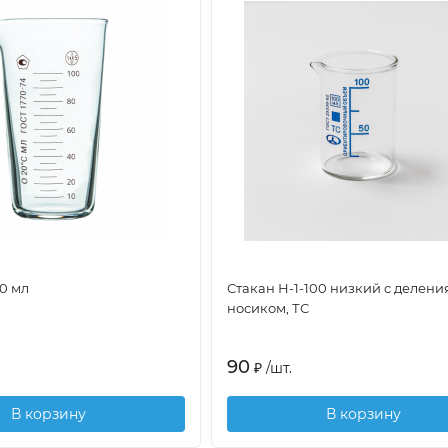
0 мл
Стакан Н-1-100 низкий с делени
носиком, ТС
90
₽
/
шт.
В корзину
В корзину