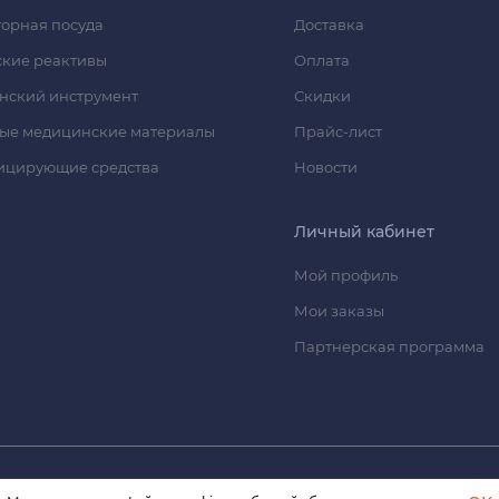
орная посуда
Доставка
кие реактивы
Оплата
нский инструмент
Скидки
ые медицинские материалы
Прайс-лист
ицирующие средства
Новости
Личный кабинет
Мой профиль
Мои заказы
Партнерская программа
© 2026 himmedsnab.ru. Все права защищены