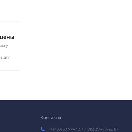
 цены
ем у
а для
Контакты
+7 (499) 397-77-42; +7 (915) 397-77-42; 8-