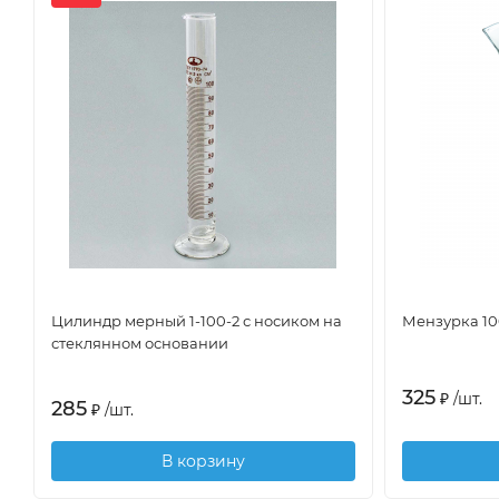
Цилиндр мерный 1-100-2 с носиком на
Мензурка 10
стеклянном основании
325
₽
/
шт.
285
₽
/
шт.
В корзину