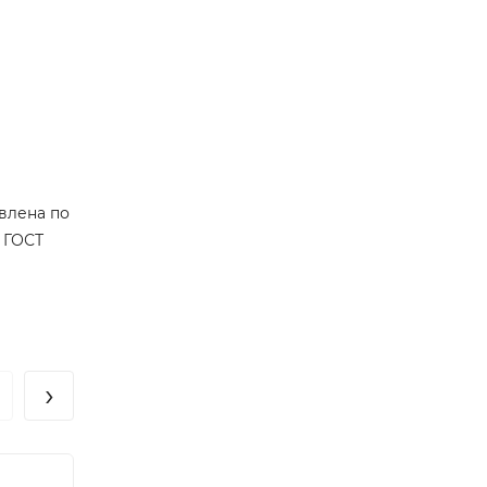
влена по
о ГОСТ
›