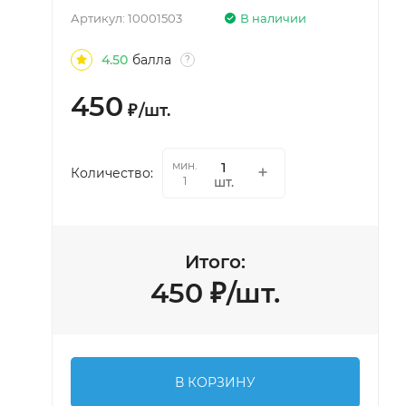
Артикул:
10001503
В наличии
4.50
балла
?
450
₽
/
шт.
мин.
Количество:
шт.
1
Итого:
450
₽
/
шт.
В КОРЗИНУ