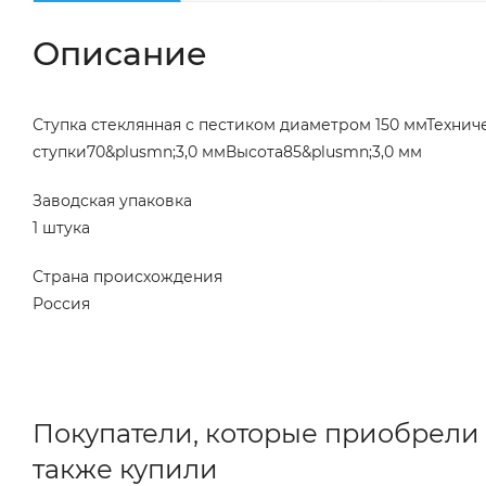
Описание
Ступка стеклянная с пестиком диаметром 150 ммТехни
ступки70&plusmn;3,0 ммВысота85&plusmn;3,0 мм
Заводская упаковка
1 штука
Страна происхождения
Россия
Покупатели, которые приобрели 
также купили