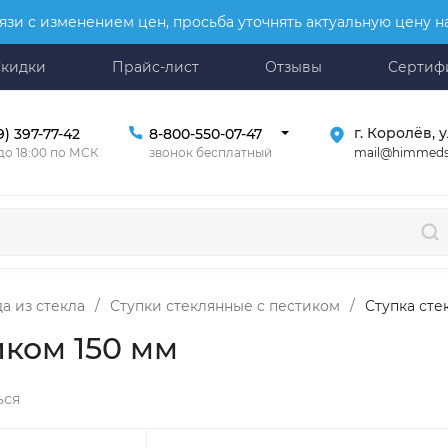
язи с изменением цен, просьба уточнять актуальную цену 
Скидки
Прайс-лист
Отзывы
Сертиф
г. Королёв, у
9) 397-77-42
8-800-550-07-47
mail@himmeds
 до 18:00 по МСК
звонок бесплатный
а из стекла
/
Ступки стеклянные с пестиком
/
Ступка сте
иком 150 мм
ься