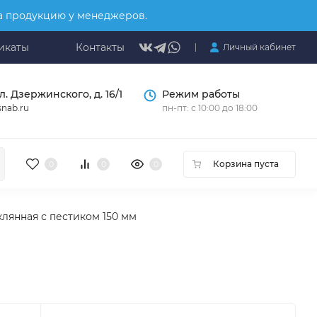
на продукцию у менеджеров.
икаты
Контакты
Личный кабинет
л. Дзержинского, д. 16/1
Режим работы
nab.ru
пн-пт: с 10:00 до 18:00
Корзина пуста
0
0
0
клянная с пестиком 150 мм