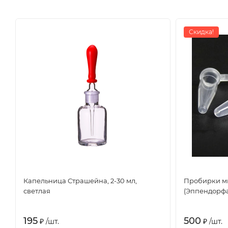
Скидка!
Капельница Страшейна, 2-30 мл,
Пробирки м
светлая
(Эппендорфа)
195
500
₽
/
шт.
₽
/
шт.