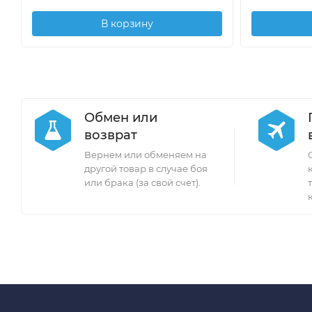
В корзину
Обмен или
возврат
Вернем или обменяем на
другой товар в случае боя
или брака (за свой счет).