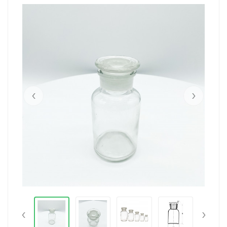
‹
›
‹
›