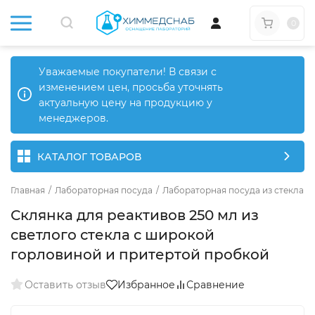
0
Уважаемые покупатели! В связи с
изменением цен, просьба уточнять
актуальную цену на продукцию у
менеджеров.
КАТАЛОГ ТОВАРОВ
Главная
/
Лабораторная посуда
/
Лабораторная посуда из стекла
/
Склянка для реактивов 250 мл из
светлого стекла с широкой
горловиной и притертой пробкой
Оставить отзыв
Избранное
Сравнение