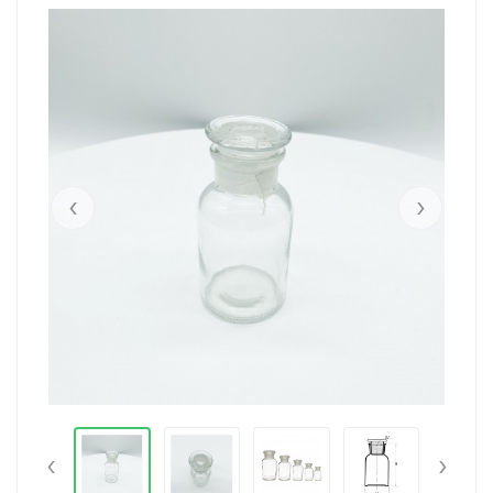
‹
›
‹
›