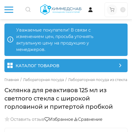
0
Уважаемые покупатели! В связи с
изменением цен, просьба уточнять
актуальную цену на продукцию у
менеджеров.
КАТАЛОГ ТОВАРОВ
Главная
/
Лабораторная посуда
/
Лабораторная посуда из стекла
/
Склянка для реактивов 125 мл из
светлого стекла с широкой
горловиной и притертой пробкой
Оставить отзыв
Избранное
Сравнение