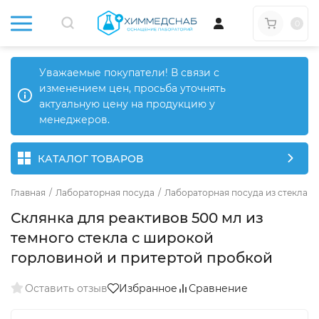
0
Уважаемые покупатели! В связи с
изменением цен, просьба уточнять
актуальную цену на продукцию у
менеджеров.
КАТАЛОГ ТОВАРОВ
Главная
/
Лабораторная посуда
/
Лабораторная посуда из стекла
/
Склянка для реактивов 500 мл из
темного стекла с широкой
горловиной и притертой пробкой
Оставить отзыв
Избранное
Сравнение