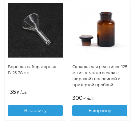
Воронка лабораторная
Склянка для реактивов 125
В-25-38 мм
мл из темного стекла с
широкой горловиной и
притертой пробкой
135
₽
/
шт.
300
₽
/
шт.
В корзину
В корзину