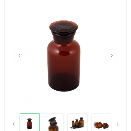
‹
›
‹
›