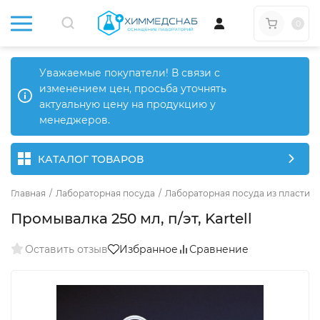
0
Уважаемые покупатели! В связи с
изменением цен, просьба уточнять
актуальную цену на продукцию у
менеджеров.
КАТАЛОГ ТОВАРОВ
Главная
/
Лабораторная посуда
/
Лабораторная посуда из пластика
Промывалка 250 мл, п/эт, Kartell
Оставить отзыв
Избранное
Сравнение