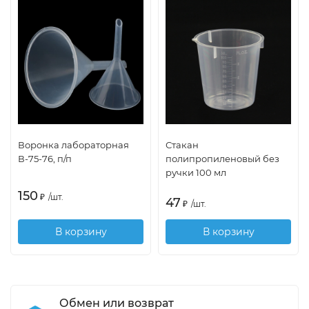
Воронка лабораторная
Стакан
В-75-76, п/п
полипропиленовый без
ручки 100 мл
150
₽
/
шт.
47
₽
/
шт.
В корзину
В корзину
Обмен или возврат