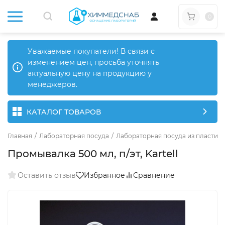
0
Уважаемые покупатели! В связи с
изменением цен, просьба уточнять
актуальную цену на продукцию у
менеджеров.
КАТАЛОГ ТОВАРОВ
Главная
/
Лабораторная посуда
/
Лабораторная посуда из пластика
Промывалка 500 мл, п/эт, Kartell
Оставить отзыв
Избранное
Сравнение