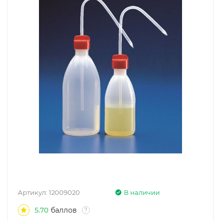
Артикул:
12009020
В наличии
5.70
баллов
?