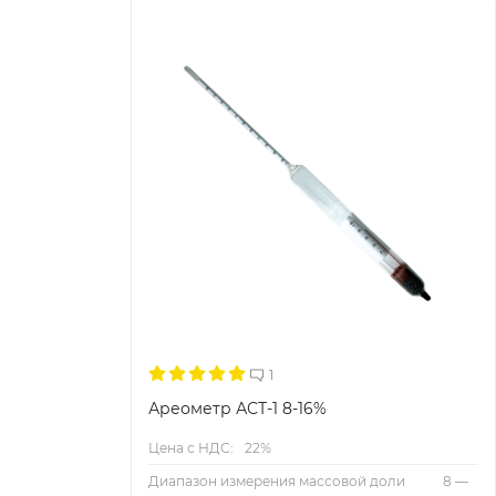
1
Ареометр АСТ-1 8-16%
Цена с НДС:
22%
Диапазон измерения массовой доли
8 —