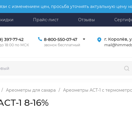
язи с изменением цен, просьба уточнять актуальную цену 
Скидки
Прайс-лист
Отзывы
Сертиф
г. Королёв, у
9) 397-77-42
8-800-550-07-47
mail@himmeds
 до 18:00 по МСК
звонок бесплатный
/
Ареометры для сахара
/
Ареометры АСТ-1 с термометр
СТ-1 8-16%