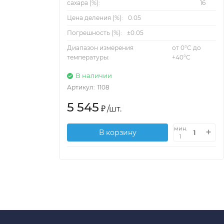
сахара (%):
16
Цена деления (%):
0.05
Погрешность (%):
±0.05
Диапазон измерения
от 0°С до
температуры:
+40°С
В наличии
Артикул:
1108
5 545
₽
/
шт.
мин.
В корзину
1