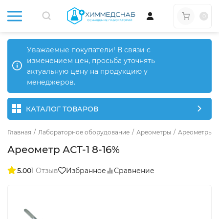
0
Уважаемые покупатели! В связи с
изменением цен, просьба уточнять
актуальную цену на продукцию у
менеджеров.
КАТАЛОГ ТОВАРОВ
Главная
/
Лабораторное оборудование
/
Ареометры
/
Ареометры д
Ареометр АСТ-1 8-16%
5.00
1 Отзыв
Избранное
Сравнение