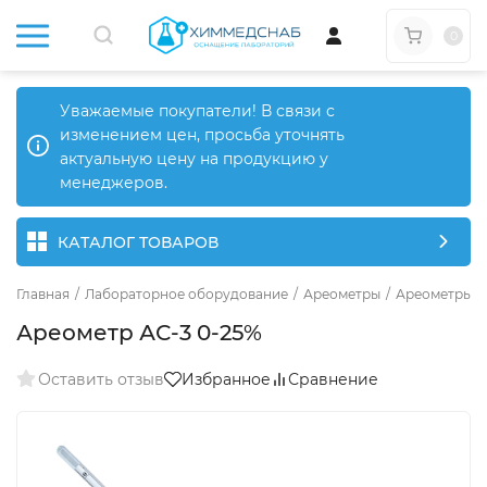
0
Уважаемые покупатели! В связи с
изменением цен, просьба уточнять
актуальную цену на продукцию у
менеджеров.
КАТАЛОГ ТОВАРОВ
Главная
/
Лабораторное оборудование
/
Ареометры
/
Ареометры д
Ареометр АС-3 0-25%
Оставить отзыв
Избранное
Сравнение