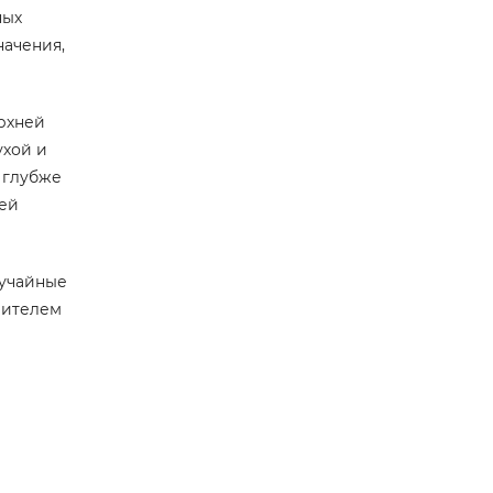
ных
начения,
ерхней
ухой и
 глубже
шей
лучайные
рителем