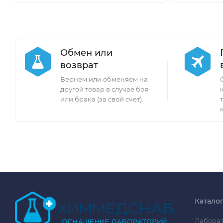
Обмен или
возврат
Вернем или обменяем на
другой товар в случае боя
или брака (за свой счет).
Катало
Лаборат