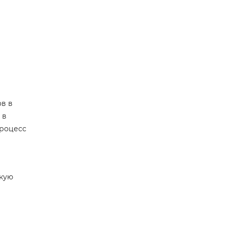
ов в
 в
процесс
скую