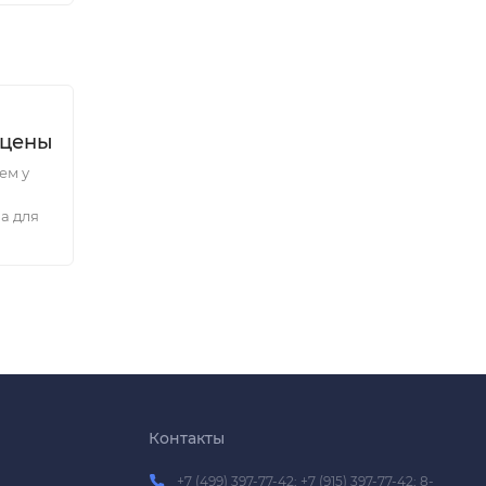
 цены
ем у
а для
Контакты
+7 (499) 397-77-42; +7 (915) 397-77-42; 8-