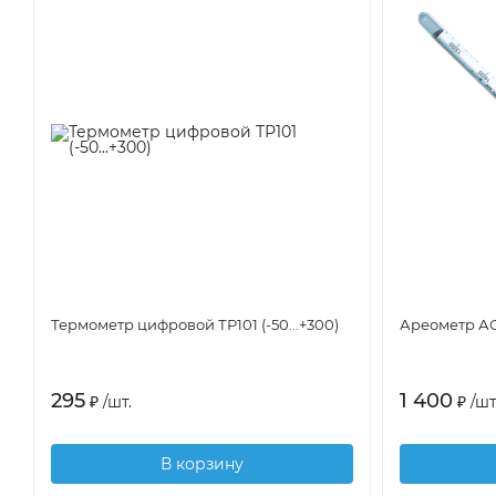
Термометр цифровой ТР101 (-50...+300)
Ареометр АО
295
1 400
₽
/
шт.
₽
/
шт
В корзину