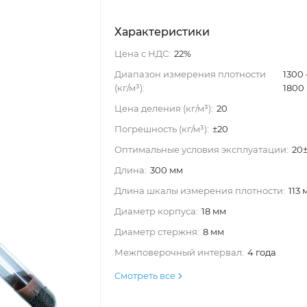
Характеристики
Цена с НДС:
22%
Диапазон измерения плотности
1300
(кг/м³):
1800
Цена деления (кг/м³):
20
Погрешность (кг/м³):
±20
Оптимальные условия эксплуатации:
20
Длина:
300 мм
Длина шкалы измерения плотности:
113 
Диаметр корпуса:
18 мм
Диаметр стержня:
8 мм
Межповерочный интервал:
4 года
Смотреть все