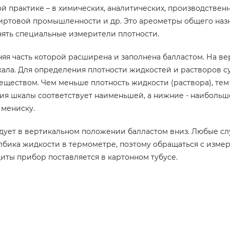
 практике – в химических, аналитических, производствен
пиртовой промышленности и др. Это ареометры общего наз
нять специальные измерители плотности.
яя часть которой расширена и заполнена балластом. На в
ала. Для определения плотности жидкостей и растворов с
ществом. Чем меньше плотность жидкости (раствора), тем
ния шкалы соответствует наименьшей, а нижние - наиболь
 мениску.
дует в вертикальном положении балластом вниз. Любые с
лбика жидкости в термометре, поэтому обращаться с изме
иты прибор поставляется в картонном тубусе.