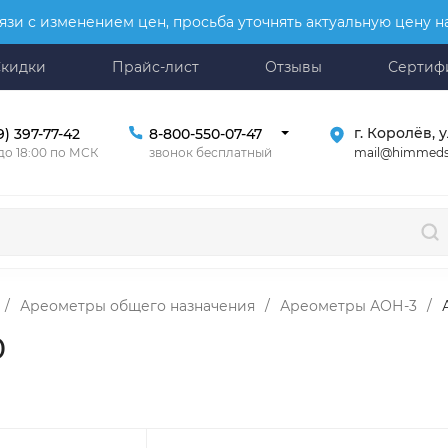
язи с изменением цен, просьба уточнять актуальную цену 
Скидки
Прайс-лист
Отзывы
Сертиф
г. Королёв, у
9) 397-77-42
8-800-550-07-47
mail@himmeds
 до 18:00 по МСК
звонок бесплатный
/
Ареометры общего назначения
/
Ареометры АОН-3
/
0