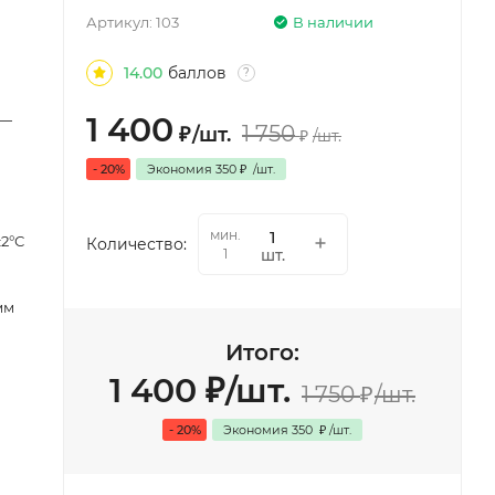
Артикул:
103
В наличии
14.00
баллов
?
1 400
 —
1 750
₽
/
шт.
₽
/
шт.
- 20%
Экономия
350
₽
/
шт.
мин.
±2°С
Количество:
шт.
1
мм
Итого:
1 400
₽
/
шт.
1 750
₽
/
шт.
- 20%
Экономия
350
₽
/
шт.