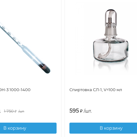
Н-3 1000-1400
Спиртовка СЛ-1, V=100 мл
595
₽
/
шт.
.
1 750
₽
/
шт.
В корзину
В корзину