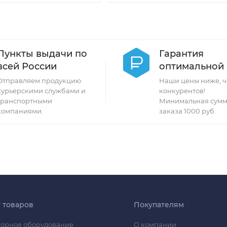
Пункты выдачи по
Гарантия
всей России
оптимальной
Отправляем продукцию
Наши цены ниже, ч
курьерскими службами и
конкурентов!
транспортными
Минимальная сумм
компаниями.
заказа 1000 руб.
г товаров
Покупателям
орное оборудование
О компании